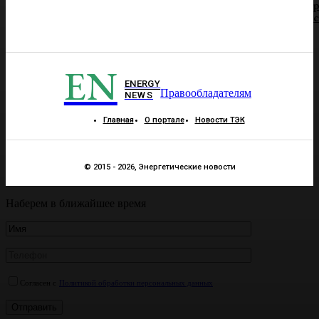
р
EN
ENERGY
Правообладателям
NEWS
Главная
О портале
Новости ТЭК
© 2015 - 2026, Энергетические новости
Наберем в ближайшее время
Согласен с
Политикой обработки персональных данных