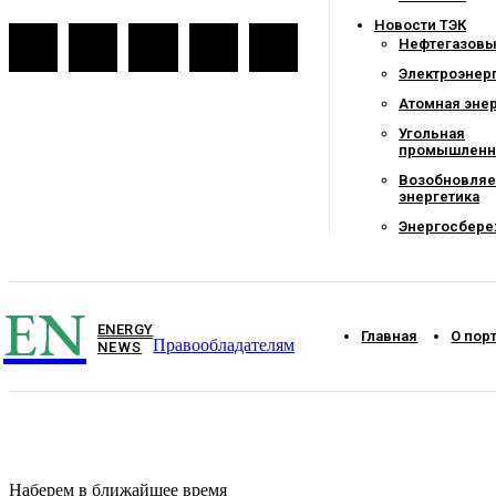
Новости ТЭК
Нефтегазовы
Электроэнер
Атомная эне
Угольная
промышленн
Возобновля
энергетика
Энергосбер
EN
ENERGY
Главная
О пор
Правообладателям
NEWS
Наберем в ближайшее время