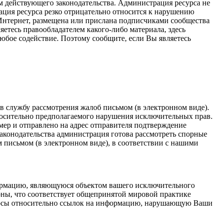
ем действующего законодательства. Администрация ресурса не
ация ресурса резко отрицательно относится к нарушению
и Интернет, размещена или прислана подписчиками сообщества
яетесь правообладателем какого-либо материала, здесь
любое содействие. Поэтому сообщите, если Вы являетесь
в службу рассмотрения жалоб письмом (в электронном виде).
тносительно предполагаемого нарушения исключительных прав.
ер и отправлено на адрес отправителя подтверждение
аконодательства администрация готова рассмотреть спорные
 письмом (в электронном виде), в соответствии с нашими
ормацию, являющуюся объектом вашего исключительного
роны, что соответствует общепринятой мировой практике
просы относительно ссылок на информацию, нарушающую Ваши