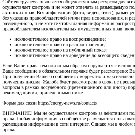
Сайт energy-news.ru является общедоступным ресурсом для все
осуществляет контроль и не может отвечать за размещаемую п
авторских прав. Вся информация (фото, видео, текст), размещ
без указания правообладателей и/или прав использования, и ра
размещенного, и не хотите чтобы данная информация распростр
правообладателем исключительных имущественных прав, вклю
исключительное право на воспроизведение;
исключительное право на распространение;
исключительное право на публичный показ;
исключительное право на доведение до всеобщего сведен
Если Ваши права тем или иным образом нарушаются с использо
Ваше сообщение в обязательном порядке будет рассмотрено; В
При получении Вашего сообщения с корректно и максимально 
получения письма. Жалоба будет рассмотрена в срок, не прев
вопросы в рамках досудебного (претензионного или иного) по
рекомендациями, приведенными ниже.
Форма для связи https://energy-news.ru/contacts
ВНИМАНИЕ! Мы не осуществляем контроль за действиями поль
права. Любая информация в сообществе размещается пользовате
размещения информации в сети интернет. Однако мы в любом
права.