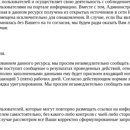
х пользователей и осуществляет свою деятельность с соблюдени
ользователями на портале информацию. Вместе с тем, Администр
енная в данном ресурсе получена из открытых источников в сет
змещена исключительно для ознакомления. В случае, если Вы явл
анялась без Вашего на то согласия, мы будем рады оказать Вам 
чая:
ия.
ванием данного ресурса, мы просим незамедлительно сообщать 
ам поступит сообщение о результатах проведенных действий, о
полно заполненными данными ему будет присвоен входящий ном
ышающий 5 (пяти) рабочих дней. Согласно действующим нормам з
рядка урегулирования. Мы просим незамедлительно сообщать нам
зователей, которые могут повторно размещать ссылки на инф
лем самостоятельно, без какого-либо контроля с чьей-либо сто
 случае рассмотрим все Ваши корректно сформулированные за