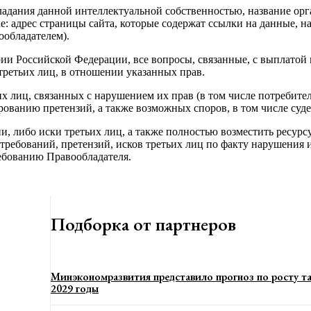
ладания данной интеллектуальной собственностью, название орг
: адрес страницы сайта, которые содержат ссылки на данные, н
обладателем).
ии Российской Федерации, все вопросы, связанные, с выплатой
третьих лиц, в отношении указанных прав.
их лиц, связанных с нарушением их прав (в том числе потребит
ованию претензий, а также возможных споров, в том числе суд
ии, либо иски третьих лиц, а также полностью возместить ресур
й требований, претензий, исков третьих лиц по факту нарушения
ебованию Правообладателя.
Подборка от партнеров
Минэкономразвития представило прогноз по росту т
2029 годы