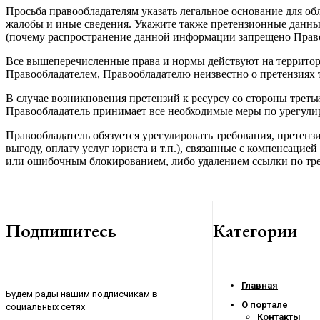
Просьба правообладателям указать легальное основание для об
жалобы и иные сведения. Укажите также претензионные данные
(почему распространение данной информации запрещено Право
Все вышеперечисленные права и нормы действуют на территор
Правообладателем, Правообладателю неизвестно о претензиях 
В случае возникновения претензий к ресурсу со стороны треть
Правообладатель принимает все необходимые меры по урегулир
Правообладатель обязуется урегулировать требования, претенз
выгоду, оплату услуг юриста и т.п.), связанные с компенсацие
или ошибочным блокированием, либо удалением ссылки по тр
Подпишитесь
Категории
Главная
Будем рады нашим подписчикам в
О портале
социальных сетях
Контакты