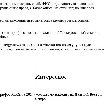
анизации, телефон, email, ФИО и должность отправителя
арушающие права, а также описание сути нарушения прав
 вознаграждений авторам произведения урегулированы
ельских прав) в отношении удаленной/блокированной ссылки,
ебных.
су energy-news.ru расходы и убытки (включая упущенную
 их прав, а также иными претензиями, связанными с незаконным
Интересное
арифов ЖКХ на 2027-
«Росатом» выходит на Дальний Восток
с моря