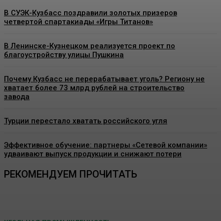
В СУЭК-Кузбасс поздравили золотых призеров
четвертой спартакиады «Игры Титанов»
В Ленинске-Кузнецком реализуется проект по
благоустройству улицы Пушкина
Почему Кузбасс не перерабатывает уголь? Региону не
хватает более 73 млрд рублей на строительство
завода
Турции перестало хватать российского угля
Эффективное обучение: партнеры «Сетевой компании»
удваивают выпуск продукции и снижают потери
РЕКОМЕНДУЕМ ПРОЧИТАТЬ