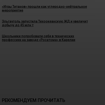
«Игры Титанов» прошли как углеродно-нейтральное
мероприятие
Эльгауголь запустила Тихоокеанскую ЖД и увеличит
добычу до 45 млн т
Школьники попробовали себя в технических
профессиях на заводе «Росатома» в Карелии
РЕКОМЕНДУЕМ ПРОЧИТАТЬ