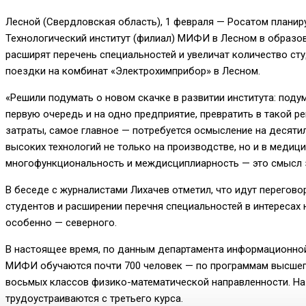
Лесной (Свердловская область), 1 февраля — Росатом планир
Технологический институт (филиал) МИФИ в Лесном в образов
расширят перечень специальностей и увеличат количество ст
поездки на комбинат «Электрохимприбор» в Лесном.
«Решили подумать о новом скачке в развитии института: поду
первую очередь и на одно предприятие, превратить в такой 
затраты, самое главное — потребуется осмысление на десятил
высоких технологий не только на производстве, но и в медици
многофункциональность и междисциплиарность — это смысл з
В беседе с журналистами Лихачев отметил, что идут перегов
студентов и расширении перечня специальностей в интересах 
особенно — северного.
В настоящее время, по данным департамента информационной
МИФИ обучаются почти 700 человек — по программам высшег
восьмых классов физико-математической направленности. Н
трудоустраиваются с третьего курса.