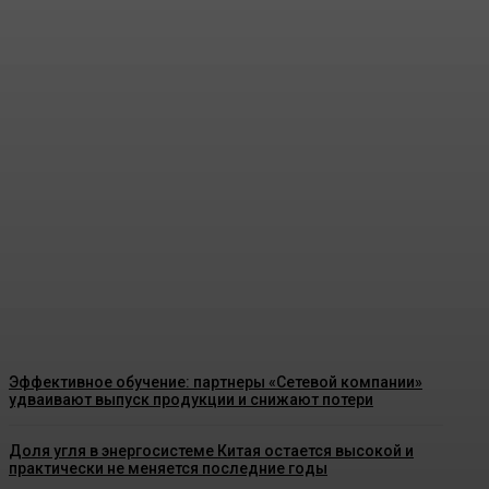
Турции перестало хватать
российского угля
Energy-News.ru
-
05.08.2026
Эффективное обучение: партнеры «Сетевой компании»
удваивают выпуск продукции и снижают потери
Доля угля в энергосистеме Китая остается высокой и
практически не меняется последние годы