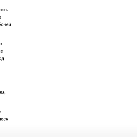
тить
е
бочей
в
ые
од
ла,
е
иеся