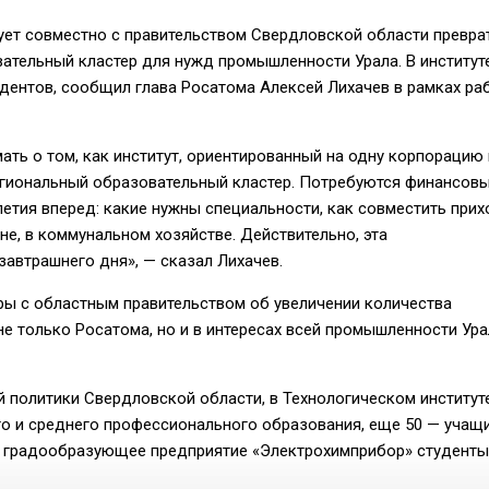
ует совместно с правительством Свердловской области превра
ательный кластер для нужд промышленности Урала. В институт
удентов, сообщил глава Росатома Алексей Лихачев в рамках ра
мать о том, как институт, ориентированный на одну корпорацию 
региональный образовательный кластер. Потребуются финансов
етия вперед: какие нужны специальности, как совместить прих
не, в коммунальном хозяйстве. Действительно, эта
автрашнего дня», — сказал Лихачев.
оры с областным правительством об увеличении количества
не только Росатома, но и в интересах всей промышленности Ура
 политики Свердловской области, в Технологическом институт
о и среднего профессионального образования, еще 50 — учащ
а градообразующее предприятие «Электрохимприбор» студенты