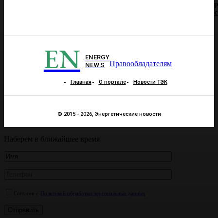
р
EN
ENERGY
Правообладателям
NEWS
Главная
О портале
Новости ТЭК
© 2015 - 2026, Энергетические новости
Наберем в ближайшее время
Согласен с
Политикой обработки персональных данных