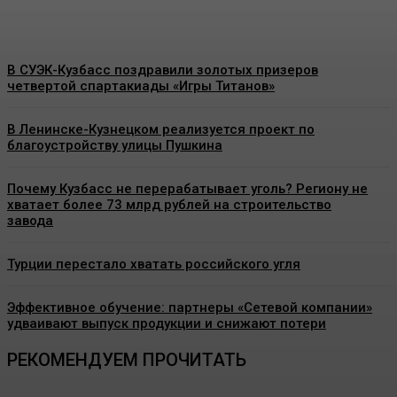
В СУЭК-Кузбасс поздравили золотых призеров
четвертой спартакиады «Игры Титанов»
В Ленинске-Кузнецком реализуется проект по
благоустройству улицы Пушкина
Почему Кузбасс не перерабатывает уголь? Региону не
хватает более 73 млрд рублей на строительство
завода
Турции перестало хватать российского угля
Эффективное обучение: партнеры «Сетевой компании»
удваивают выпуск продукции и снижают потери
РЕКОМЕНДУЕМ ПРОЧИТАТЬ