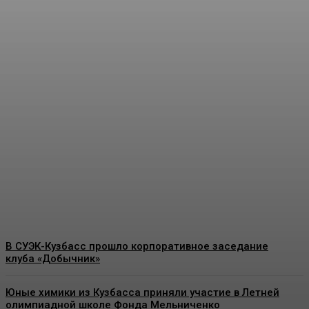
На разрезе «Кирбинский»
успешно прошли
масштабные учения по
ликвидации разлива
нефтепродуктов
Energy-News.ru
-
09.08.2026
В СУЭК-Кузбасс прошло корпоративное заседание
клуба «Добычник»
Юные химики из Кузбасса приняли участие в Летней
олимпиадной школе Фонда Мельниченко