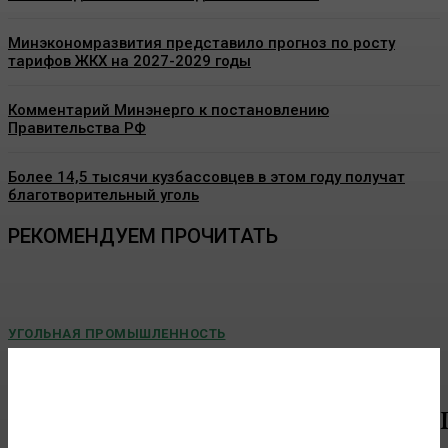
Минэкономразвития представило прогноз по росту
тарифов ЖКХ на 2027-2029 годы
Комментарий Минэнерго к постановлению
Правительства РФ
Более 14,5 тысячи кузбассовцев в этом году получат
благотворительный уголь
РЕКОМЕНДУЕМ ПРОЧИТАТЬ
УГОЛЬНАЯ ПРОМЫШЛЕННОСТЬ
На разрезе «Кирбинский» успешно прошли
масштабные учения по ликвидации разлива
нефтепродуктов
2026-06-05 В Хакасии на разрезе «Кирбинский» (актив компании