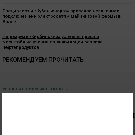
Специалисты «Кубаньэнерго» пресекли незаконное
подключение к электросетям майнинговой фермы в
Анапе
На разрезе «Кирбинский» успешно прошли
масштабные учения по ликвидации разлива
нефтепродуктов
РЕКОМЕНДУЕМ ПРОЧИТАТЬ
УГОЛЬНАЯ ПРОМЫШЛЕННОСТЬ
Восточная горнорудная компания установила
новый рекорд суточной добычи угля — более
151 тысячи тонн
Восточная горнорудная компания установила новый рекорд
суточной...