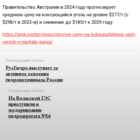
Правительство Австралии в 2024 году прогнозирует
среднюю цену на коксующийся уголь на уровне $277/т (с
$298/т в 2023-м) и снижение до $185/т к 2029 году.
https://gmk.center/news/mirovye-ceny-na-koksujushhijsya-ugol-
vyrosli-v-nachale-ijunya/
Предыдущая статья
РусГидро выступает за
активное освоение
гидропотенциала России
Следующая статья
На Волжской ГЭС
приступили к
модернизации
гидроагрегата №16