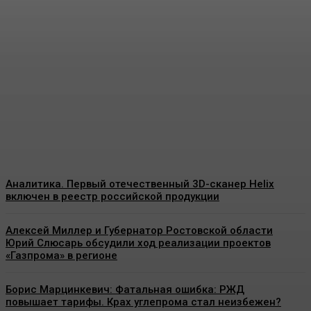
компания установила
новый рекорд суточной
добычи угля — более 151
тысячи тонн
Energy-News.ru
-
09.08.2026
Аналитика. Первый отечественный 3D-сканер Helix
включен в реестр российской продукции
Алексей Миллер и Губернатор Ростовской области
Юрий Слюсарь обсудили ход реализации проектов
«Газпрома» в регионе
Борис Марцинкевич: Фатальная ошибка: РЖД
повышает тарифы. Крах углепрома стал неизбежен?