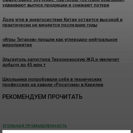
удваивают выпуск продукции и снижают потери
Доля угля в энергосистеме Китая остается высокой и
практически не меняется последние годы
«Игры Титанов» прошли как углеродно-нейтральное
мероприятие
Эльгауголь запустила Тихоокеанскую ЖД и увеличит
добычу до 45 млн т
Школьники попробовали себя в технических
профессиях на заводе «Росатома» в Карелии
РЕКОМЕНДУЕМ ПРОЧИТАТЬ
УГОЛЬНАЯ ПРОМЫШЛЕННОСТЬ