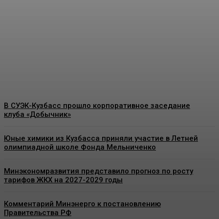
масштабные учения по
ликвидации разлива
нефтепродуктов
Energy-News.ru
-
09.08.2026
В СУЭК-Кузбасс прошло корпоративное заседание
клуба «Добычник»
Юные химики из Кузбасса приняли участие в Летней
олимпиадной школе Фонда Мельниченко
Минэкономразвития представило прогноз по росту
тарифов ЖКХ на 2027-2029 годы
Комментарий Минэнерго к постановлению
Правительства РФ