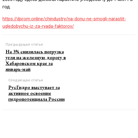
год.
https://dprom.online/chindustry/na-donu-ne-smogli-narastit-
ugledobychu-iz-za-ryada-faktorov/
Предыдущая статья
На 3% снизилась погрузка
угля на железную дорогу в
Хабаровском крае за
январь-май
Следующая статья
РусГидро выступает за
активное освоение
гидропотенциала России