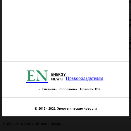
п
р
р
EN
ENERGY
Правообладателям
NEWS
Главная
О портале
Новости ТЭК
© 2015 - 2026, Энергетические новости
Наберем в ближайшее время