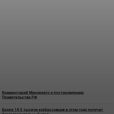
Минэкономразвития
представило прогноз по
росту тарифов ЖКХ на
2027-2029 годы
Energy-News.ru
-
08.08.2026
Комментарий Минэнерго к постановлению
Правительства РФ
Более 14,5 тысячи кузбассовцев в этом году получат