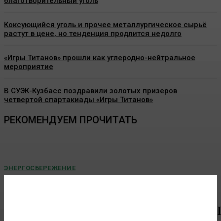
благотворительный уголь
Коксующийся уголь и прочее металлургическое сырьё
растут в цене, но тенденция продлится недолго
«Игры Титанов» прошли как углеродно-нейтральное
мероприятие
В СУЭК-Кузбасс поздравили золотых призеров
четвертой спартакиады «Игры Титанов»
РЕКОМЕНДУЕМ ПРОЧИТАТЬ
ЭНЕРГОСБЕРЕЖЕНИЕ
Минэкономразвития представило прогноз по
росту тарифов ЖКХ на 2027-2029 годы
Правительство России планирует дальнейшее повышение тарифов
ЖКХ. Согласно обновленному макропрогнозу Минэкономразвития