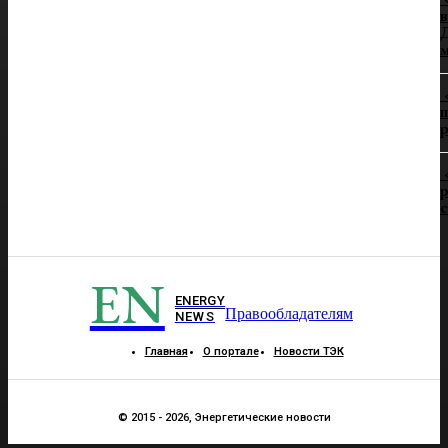
в
Д
п
р
р
EN
ENERGY
Правообладателям
NEWS
Главная
О портале
Новости ТЭК
© 2015 - 2026, Энергетические новости