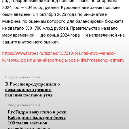
ряд товаров вывели из-под пошлин. Планы по сборам на
2024 год — 604 млрд рублей. Курсовые вывозные пошлины
были введены с 1 октября 2023 года по инициативе
Минфина, по оценкам которого для балансировки бюджета
не хватало 500–700 млрд рублей. Правительство назвало
меру временной — до конца 2024 года — и направленной «на
защиту внутреннего рынка».
https://www.forbes.ru/biznes/507218-pravitel-stvo-vernulo-
kursovuu-poslinu-na-eksport-ugla-posle-dvuhmesacnoj-otmeny
Предыдущая статья
В России предупредили о
возможности резкого
падения поставок угля
Следующая статья
РусГидро выпустило в реки
Кабардино-Балкарии более
100 тысяч мальков
каспийского лосося