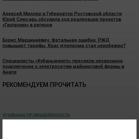
Алексей Миллер и Губернатор Ростовской области
Юрий Слюсарь обсудили ход реализации проектов
«Газпрома» в регионе
Борис Марцинкевич: Фатальная ошибка: РЖД
повышает тарифы. Крах углепрома стал неизбежен?
Специалисты «Кубаньэнерго» пресекли незаконное
подключение к электросетям майнинговой фермы в
Анапе
РЕКОМЕНДУЕМ ПРОЧИТАТЬ
УГОЛЬНАЯ ПРОМЫШЛЕННОСТЬ
Учёные предлагают добывать метан из
угольных бассейнов с помощью подземной
газификации угля