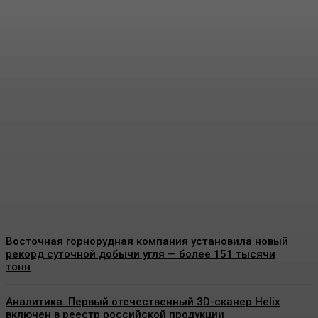
Учёные предлагают
добывать метан из
угольных бассейнов с
помощью подземной
газификации угля
Energy-News.ru
-
10.08.2026
Восточная горнорудная компания установила новый
рекорд суточной добычи угля — более 151 тысячи
тонн
Аналитика. Первый отечественный 3D-сканер Helix
включен в реестр российской продукции