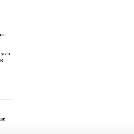
ные
.
 угля
 В
ве