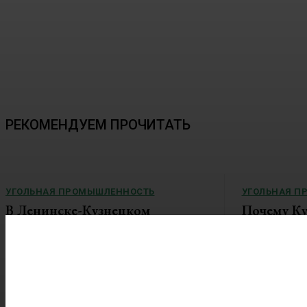
РЕКОМЕНДУЕМ ПРОЧИТАТЬ
УГОЛЬНАЯ ПРОМЫШЛЕННОСТЬ
УГОЛЬНАЯ П
В Ленинске-Кузнецком
Почему Ку
реализуется проект по
перерабат
благоустройству улицы
не хватает
Пушкина
на строите
В Кузбассе продолжается реализация
Область хочет
проектов-победителей всероссийского
удобрения День
конкурса по...