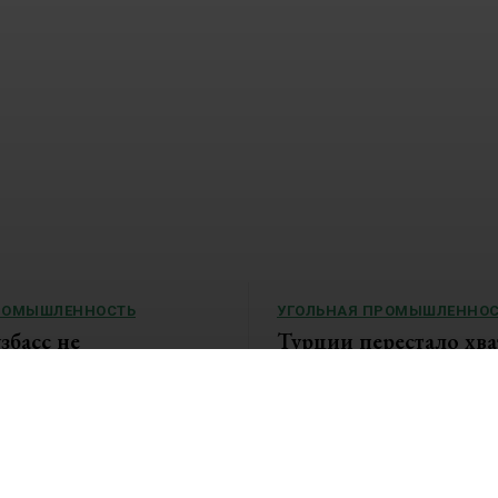
РОМЫШЛЕННОСТЬ
УГОЛЬНАЯ ПРОМЫШЛЕННОС
збасс не
Турции перестало хва
ывает уголь? Региону
российского угля
 более 73 млрд рублей
«Ъ»: Российский уголь в Турции
льство завода
за...
 производить из топлива
ги чиновники...