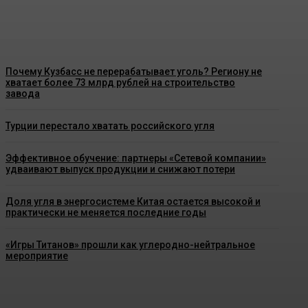
Energy-News.ru
-
06.08.2026
Почему Кузбасс не перерабатывает уголь? Региону не
хватает более 73 млрд рублей на строительство
завода
Турции перестало хватать российского угля
Эффективное обучение: партнеры «Сетевой компании»
удваивают выпуск продукции и снижают потери
Доля угля в энергосистеме Китая остается высокой и
практически не меняется последние годы
«Игры Титанов» прошли как углеродно-нейтральное
мероприятие