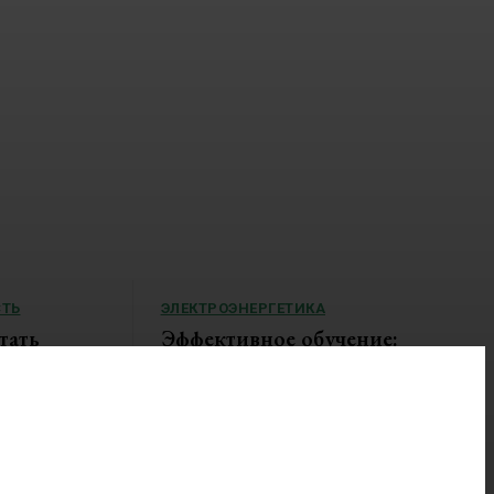
ТЬ
ЭЛЕКТРОЭНЕРГЕТИКА
тать
Эффективное обучение:
партнеры «Сетевой компании»
удваивают выпуск продукции и
 подорожал из-
снижают потери
Программы по бережливому производству АО
«Сетевая компания» меняют работу компаний и
органов власти. По итогам обучения ООО