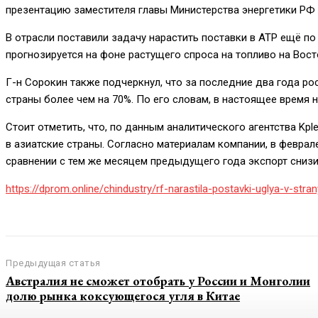
презентацию заместителя главы Министерства энергетики РФ
В отрасли поставили задачу нарастить поставки в АТР ещё по 
прогнозируется на фоне растущего спроса на топливо на Вост
Г-н Сорокин также подчеркнул, что за последние два года ро
страны более чем на 70%. По его словам, в настоящее время 
Стоит отметить, что, по данным аналитического агентства Kpl
в азиатские страны. Согласно материалам компании, в феврале 
сравнении с тем же месяцем предыдущего года экспорт снизил
https://dprom.online/chindustry/rf-narastila-postavki-uglya-v-stran
Предыдущая статья
Австралия не сможет отобрать у России и Монголии
долю рынка коксующегося угля в Китае