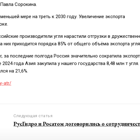
 Павла Сорокина.
меньшей мере на треть к 2030 году. Увеличение экспорта
оке.
ссийские производители угля нарастили отгрузки в дружествен
на них приходится порядка 85% от общего объёма экспорта угля
er, за последние полгода Россия значительно сократила экспорт
2024 года Азия закупила у нашего государства 8,48 млн т угля.
ся на 21,6%.
y-atr/
Следующая статья
РусГидро и Росатом договорились о сотрудничест