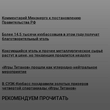
Комментарий Минэнерго к постановлению
Правительства РФ
Более 14,5 тысячи кузбассовцев в этом году получат
благотворительный уголь
Коксующийся уголь и прочее металлургическое сырьё
растут в цене, но тенденция продлится недолго
«Игры Титанов» прошли как углеродно-нейтральное
мероприятие
В СУЭК-Кузбасс поздравили золотых призеров
четвертой спартакиады «Игры Титанов»
РЕКОМЕНДУЕМ ПРОЧИТАТЬ