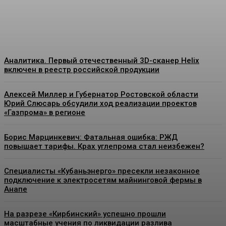
Energy-News.ru
-
09.08.2026
Аналитика. Первый отечественный 3D-сканер Helix
включен в реестр российской продукции
Алексей Миллер и Губернатор Ростовской области
Юрий Слюсарь обсудили ход реализации проектов
«Газпрома» в регионе
Борис Марцинкевич: Фатальная ошибка: РЖД
повышает тарифы. Крах углепрома стал неизбежен?
Специалисты «Кубаньэнерго» пресекли незаконное
подключение к электросетям майнинговой фермы в
Анапе
На разрезе «Кирбинский» успешно прошли
масштабные учения по ликвидации разлива