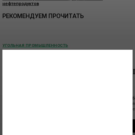
нефтепродуктов
РЕКОМЕНДУЕМ ПРОЧИТАТЬ
УГОЛЬНАЯ ПРОМЫШЛЕННОСТЬ
Восточная горнорудная компания установила
новый рекорд суточной добычи угля — более
151 тысячи тонн
Восточная горнорудная компания установила новый рекорд
суточной...
Б
п
НОВОСТИ ТЭК
с
Аналитика. Первый отечественный 3D-сканер
Helix включен в реестр российской продукции
08.08.26 06:03 Благодаря этому Топливный дивизион «Росатома»
завершил формирование полностью российского технологического