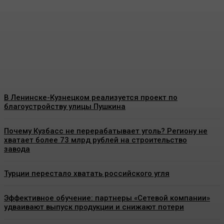
призеров четвертой
спартакиады «Игры
Титанов»
Energy-News.ru
-
06.08.2026
В Ленинске-Кузнецком реализуется проект по
благоустройству улицы Пушкина
Почему Кузбасс не перерабатывает уголь? Региону не
хватает более 73 млрд рублей на строительство
завода
Турции перестало хватать российского угля
Эффективное обучение: партнеры «Сетевой компании»
удваивают выпуск продукции и снижают потери