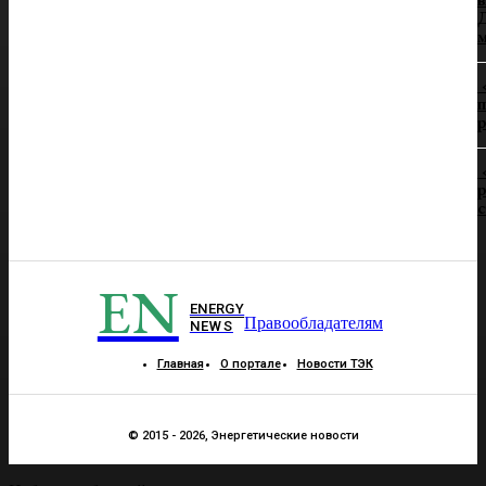
Д
п
р
р
EN
ENERGY
Правообладателям
NEWS
Главная
О портале
Новости ТЭК
© 2015 - 2026, Энергетические новости