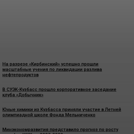
к электросетям
майнинговой фермы в
Анапе
Energy-News.ru
-
09.08.2026
На разрезе «Кирбинский» успешно прошли
масштабные учения по ликвидации разлива
нефтепродуктов
В СУЭК-Кузбасс прошло корпоративное заседание
клуба «Добычник»
Юные химики из Кузбасса приняли участие в Летней
олимпиадной школе Фонда Мельниченко
Минэкономразвития представило прогноз по росту