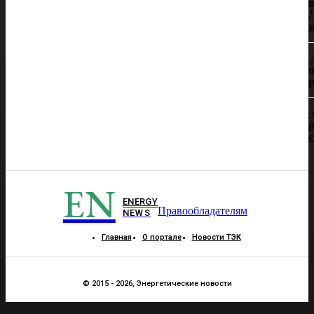
в
Д
п
р
р
EN
ENERGY
Правообладателям
NEWS
Главная
О портале
Новости ТЭК
© 2015 - 2026, Энергетические новости