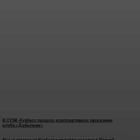
На разрезе «Кирбинский» успешно
прошли масштабные учения по
ликвидации разлива нефтепродуктов
Energy-News.ru
-
09.08.2026
В СУЭК-Кузбасс прошло корпоративное заседание
клуба «Добычник»