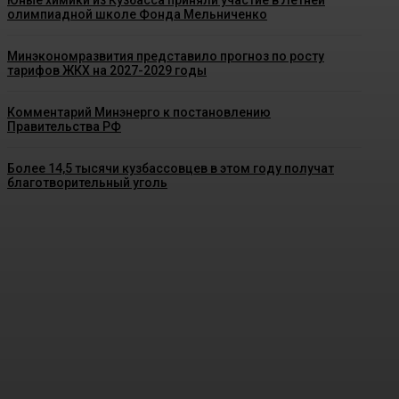
Юные химики из Кузбасса приняли участие в Летней
олимпиадной школе Фонда Мельниченко
Минэкономразвития представило прогноз по росту
тарифов ЖКХ на 2027-2029 годы
Комментарий Минэнерго к постановлению
Правительства РФ
Более 14,5 тысячи кузбассовцев в этом году получат
благотворительный уголь