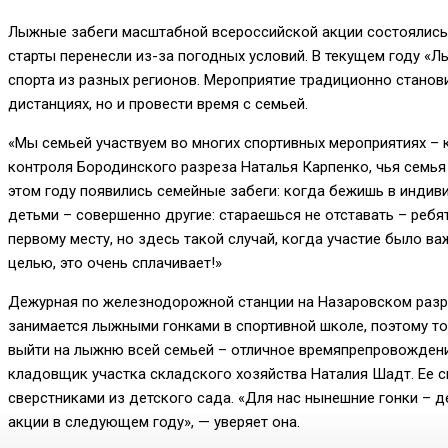
Лыжные забеги масштабной всероссийской акции состоялись 
старты перенесли из-за погодных условий. В текущем году «
спорта из разных регионов. Мероприятие традиционно станов
дистанциях, но и провести время с семьей.
«Мы семьей участвуем во многих спортивных мероприятиях – к
контроля Бородинского разреза Наталья Карпенко, чья семья 
этом году появились семейные забеги: когда бежишь в индиви
детьми – совершенно другие: стараешься не отставать – ребя
первому месту, но здесь такой случай, когда участие было в
целью, это очень сплачивает!»
Дежурная по железнодорожной станции на Назаровском разре
занимается лыжными гонками в спортивной школе, поэтому то
выйти на лыжню всей семьей – отличное времяпрепровождение
кладовщик участка складского хозяйства Наталия Шадт. Ее 
сверстниками из детского сада. «Для нас нынешние гонки – 
акции в следующем году», — уверяет она.