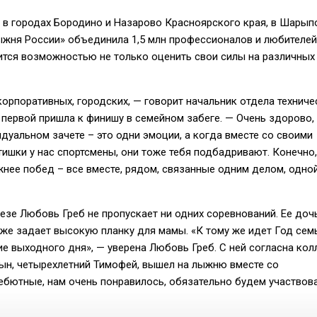
в городах Бородино и Назарово Красноярского края, в Шарып
Лыжня России» объединила 1,5 млн профессионалов и любителей
ится возможностью не только оценить свои силы на различных
орпоративных, городских, — говорит начальник отдела техниче
первой пришла к финишу в семейном забеге. — Очень здорово, 
дуальном зачете – это одни эмоции, а когда вместе со своими
тишки у нас спортсмены, они тоже тебя подбадривают. Конечно
ажнее побед – все вместе, рядом, связанные одним делом, одно
зе Любовь Греб не пропускает ни одних соревнований. Ее доч
же задает высокую планку для мамы. «К тому же идет Год семь
 выходного дня», — уверена Любовь Греб. С ней согласна колл
сын, четырехлетний Тимофей, вышел на лыжню вместе со
дебютные, нам очень понравилось, обязательно будем участвова