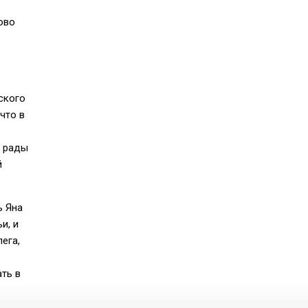
ово
ского
что в
, рады
й
ь Яна
и, и
ега,
ть в