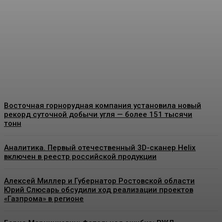
угольных бассейнов с
помощью подземной
газификации угля
Energy-News.ru
-
10.08.2026
Восточная горнорудная компания установила новый
рекорд суточной добычи угля — более 151 тысячи
тонн
Аналитика. Первый отечественный 3D-сканер Helix
включен в реестр российской продукции
Алексей Миллер и Губернатор Ростовской области
Юрий Слюсарь обсудили ход реализации проектов
«Газпрома» в регионе