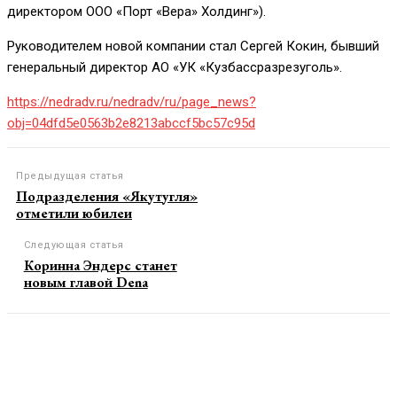
директором ООО «Порт «Вера» Холдинг»).
Руководителем новой компании стал Сергей Кокин, бывший
генеральный директор АО «УК «Кузбассразрезуголь».
https://nedradv.ru/nedradv/ru/page_news?
obj=04dfd5e0563b2e8213abccf5bc57c95d
Предыдущая статья
Подразделения «Якутугля»
отметили юбилеи
Следующая статья
Коринна Эндерс станет
новым главой Dena