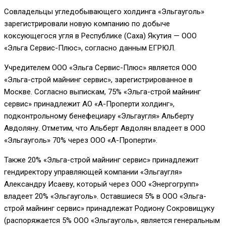
Совладельцы угледобывающего холдинга «Эльгауголь»
зарегистрировали новую компанию по добыче
коксующегося угля в Республике (Саха) Якутия — ООО
«Эльга Сервис-Плюс», согласно данным ЕГРЮЛ.
Учредителем ООО «Эльга Сервис-Плюс» является ООО
«Эльга-строй майнинг сервис», зарегистрированное в
Москве. Согласно выпискам, 75% «Эльга-строй майнинг
сервис» принадлежит АО «А-Проперти холдинг»,
подконтрольному бенефециару «Эльгаугля» Альберту
Авдоляну. Отметим, что Альберт Авдолян владеет в ООО
«Эльгауголь» 70% через ООО «А-Проперти».
Также 20% «Эльга-строй майнинг сервис» принадлежит
гендиректору управляющей компании «Эльгаугля»
Александру Исаеву, который через ООО «Энергогрупп»
владеет 20% «Эльгауголь». Оставшиеся 5% в ООО «Эльга-
строй майнинг сервис» принадлежат Родиону Сокровищуку
(распоряжается 5% ООО «Эльгауголь», является генеральным