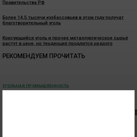
Правительства РФ
Более 14,5 тысячи кузбассовцев в этом году получат
благотворительный уголь
Коксующийся уголь и прочее металлургическое сырьё
растут в цене, но тенденция продлится недолго
РЕКОМЕНДУЕМ ПРОЧИТАТЬ
УГОЛЬНАЯ ПРОМЫШЛЕННОСТЬ
В СУЭК-Кузбасс прошло корпоративное
заседание клуба «Добычник»
В СУЭК-Кузбасс состоялось 33-е заседание профессионального
клуба...