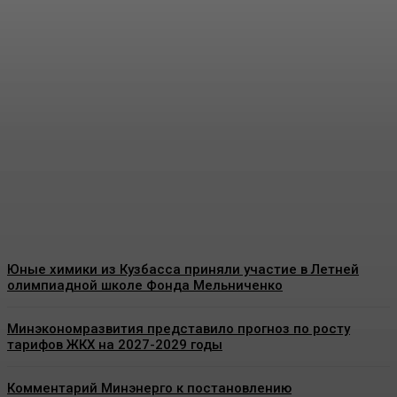
В СУЭК-Кузбасс прошло
корпоративное заседание
клуба «Добычник»
Energy-News.ru
-
09.08.2026
Юные химики из Кузбасса приняли участие в Летней
олимпиадной школе Фонда Мельниченко
Минэкономразвития представило прогноз по росту
тарифов ЖКХ на 2027-2029 годы
Комментарий Минэнерго к постановлению