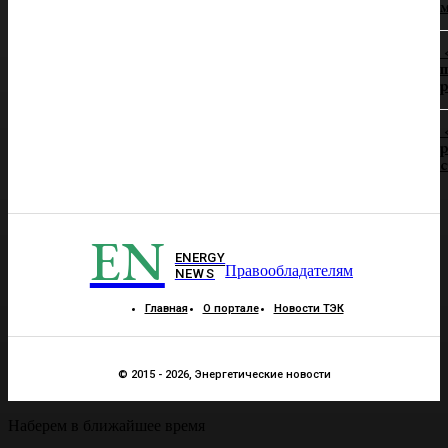
п
р
р
EN
ENERGY
Правообладателям
NEWS
Главная
О портале
Новости ТЭК
© 2015 - 2026, Энергетические новости
Наберем в ближайшее время