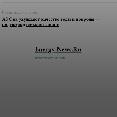
Предыдущая статья
АЭС не ухудшают качество воды и природы —
подтверждает мониторинг
Energy-News.ru
https://energy-news.ru