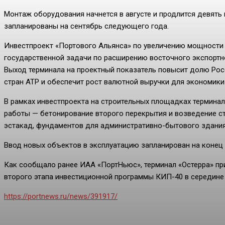
Монтаж оборудования начнется в августе и продлится девят
запланированы на сентябрь следующего года.
Инвестпроект «Портового Альянса» по увеличению мощности по
государственной задачи по расширению восточного экспортн
Выход терминала на проектный показатель повысит долю Росси
стран АТР и обеспечит рост валютной выручки для экономики
В рамках инвестпроекта на строительных площадках термина
работы — бетонирование второго перекрытия и возведение ст
эстакад, фундаментов для административно-бытового здания
Ввод новых объектов в эксплуатацию запланирован на конец 
Как сообщало ранее ИАА «ПортНьюс», терминал «Остерра» пр
второго этапа инвестиционной программы КИП-40 в середине 
https://portnews.ru/news/391917/