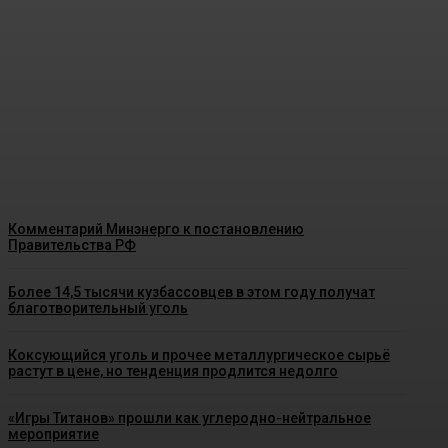
Минэкономразвития представило
прогноз по росту тарифов ЖКХ на
2027-2029 годы
Energy-News.ru
-
08.08.2026
Комментарий Минэнерго к постановлению
Правительства РФ
Более 14,5 тысячи кузбассовцев в этом году получат
благотворительный уголь
Коксующийся уголь и прочее металлургическое сырьё
растут в цене, но тенденция продлится недолго
«Игры Титанов» прошли как углеродно-нейтральное
мероприятие