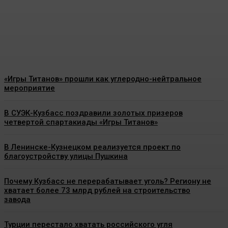
недолго
Energy-News.ru
-
07.08.2026
«Игры Титанов» прошли как углеродно-нейтральное
мероприятие
В СУЭК-Кузбасс поздравили золотых призеров
четвертой спартакиады «Игры Титанов»
В Ленинске-Кузнецком реализуется проект по
благоустройству улицы Пушкина
Почему Кузбасс не перерабатывает уголь? Региону не
хватает более 73 млрд рублей на строительство
завода
Турции перестало хватать российского угля