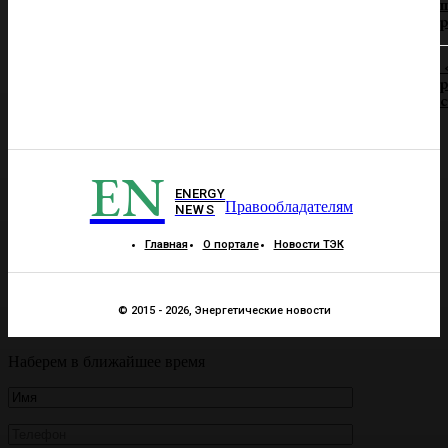
п
р
р
EN
ENERGY
Правообладателям
NEWS
Главная
О портале
Новости ТЭК
© 2015 - 2026, Энергетические новости
Наберем в ближайшее время