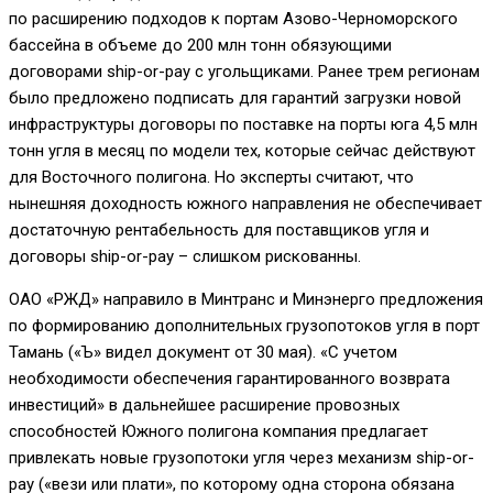
по расширению подходов к портам Азово-Черноморского
бассейна в объеме до 200 млн тонн обязующими
договорами ship-or-pay с угольщиками. Ранее трем регионам
было предложено подписать для гарантий загрузки новой
инфраструктуры договоры по поставке на порты юга 4,5 млн
тонн угля в месяц по модели тех, которые сейчас действуют
для Восточного полигона. Но эксперты считают, что
нынешняя доходность южного направления не обеспечивает
достаточную рентабельность для поставщиков угля и
договоры ship-or-pay – слишком рискованны.
ОАО «РЖД» направило в Минтранс и Минэнерго предложения
по формированию дополнительных грузопотоков угля в порт
Тамань («Ъ» видел документ от 30 мая). «С учетом
необходимости обеспечения гарантированного возврата
инвестиций» в дальнейшее расширение провозных
способностей Южного полигона компания предлагает
привлекать новые грузопотоки угля через механизм ship-or-
pay («вези или плати», по которому одна сторона обязана