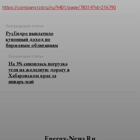
https://company.rzd.ru/ru/9401/page/78314?id=216790
Предыдущая статья
РусГидро выплатило
купонный доход по
биржевым облигациям
Следующая статья
На 3% снизилась погрузка
угля на железную дорогу в
Хабаровском крае за
январь-май
Energy-News.ru