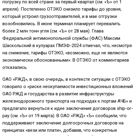
погрузку по всей стране за первый квартал (см. «Ъ» от 1
апреля). Постепенно ОТЭКО снизило тарифы до уровня,
который устроил грузоотправителей, и в мае отгрузки
возобновились. В июне терминал планирует перевалить
более 2 млн тонн угля (см. «Ъ» от 28 мая). Глава
Федеральной антимонопольной службы (ФАС) Максим
Шаскольский в кулуарах ПМЭФ-2024 отмечал, что, несмотря
на снижение, тарифы ОТЭКО, «возможно, еще не являются
экономически обоснованными». В ОТЭКО от комментариев
отказались.
ОАО «РЖД», в свою очередь, в контексте ситуации с ОТЭКО
говорило о «риске неокупаемости инвестиционных вложений
ОАО РЖД и государства в развитие инфраструктуры
железнодорожного транспорта на подходах к портам АЧБ» и
предлагало вернуться к идее заключения договоров ship-or-
pay (см. «Ъ» от 19 марта). В ОАО «РЖД» «Ъ» сообщили, что
поддерживают заключение долгосрочных договоров на
принципах «вези или плати», добавив, что конкретные