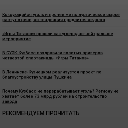
Коксующийся уголь и прочее металлургическое сырьё
растут в цене, но тенденция продлится недолго
«Игры Титанов» прошли как углеродно-нейтральное
мероприятие
В СУЭК-Кузбасс поздравили золотых призеров
четвертой спартакиады «Игры Титанов»
В Ленинске-Кузнецком реализуется проект по
благоустройству улицы Пушкина
Почему Кузбасс не перерабатывает уголь? Региону не
хватает более 73 млрд рублей на строительство
завода
РЕКОМЕНДУЕМ ПРОЧИТАТЬ