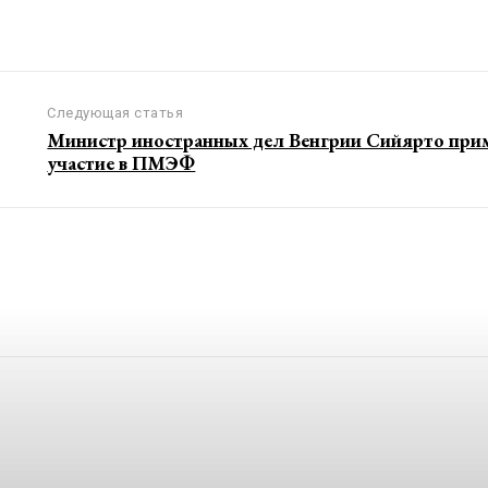
Следующая статья
Министр иностранных дел Венгрии Сийярто при
участие в ПМЭФ