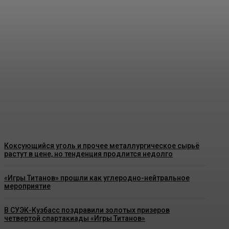
Более 14,5 тысячи кузбассовцев в
этом году получат
благотворительный уголь
Energy-News.ru
-
08.08.2026
Коксующийся уголь и прочее металлургическое сырьё
растут в цене, но тенденция продлится недолго
«Игры Титанов» прошли как углеродно-нейтральное
мероприятие
В СУЭК-Кузбасс поздравили золотых призеров
четвертой спартакиады «Игры Титанов»