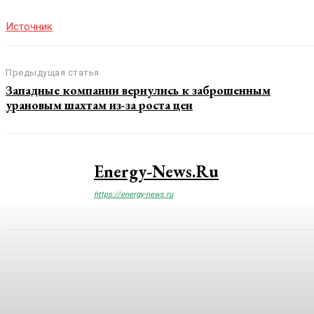
Источник
Предыдущая статья
Западные компании вернулись к заброшенным
урановым шахтам из-за роста цен
Energy-News.ru
https://energy-news.ru