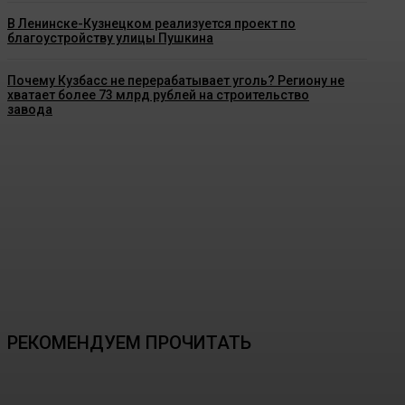
В Ленинске-Кузнецком реализуется проект по
благоустройству улицы Пушкина
Почему Кузбасс не перерабатывает уголь? Региону не
хватает более 73 млрд рублей на строительство
завода
РЕКОМЕНДУЕМ ПРОЧИТАТЬ