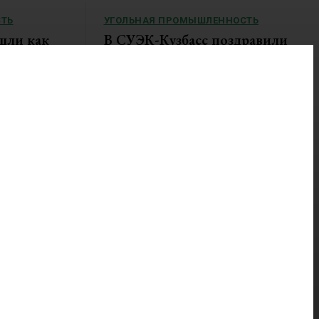
ТЬ
УГОЛЬНАЯ ПРОМЫШЛЕННОСТЬ
шли как
В СУЭК-Кузбасс поздравили
ое
золотых призеров четвертой
спартакиады «Игры Титанов»
акиады «Игры
В оздоровительном комплексе «Горняк»
состоялось чествование работников...