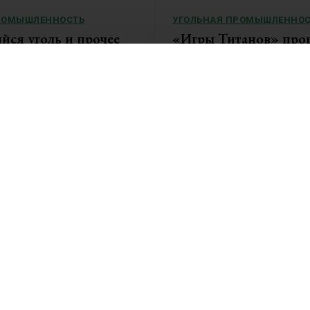
РОМЫШЛЕННОСТЬ
УГОЛЬНАЯ ПРОМЫШЛЕННОС
ся уголь и прочее
«Игры Титанов» про
ическое сырьё растут
углеродно-нейтральн
о тенденция продлится
мероприятие
По итогам объединенной Спарт
Титанов», состоявшейся...
да цены на коксующийся...