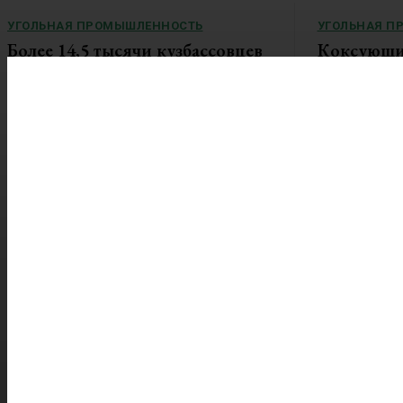
УГОЛЬНАЯ ПРОМЫШЛЕННОСТЬ
УГОЛЬНАЯ П
Более 14,5 тысячи кузбассовцев
Коксующий
в этом году получат
металлург
благотворительный уголь
в цене, н
недолго
В Кузбассе продолжается традиционная
областная акция по...
В июле 2026 го