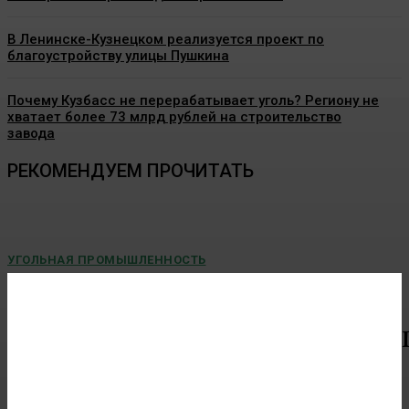
В Ленинске-Кузнецком реализуется проект по
благоустройству улицы Пушкина
Почему Кузбасс не перерабатывает уголь? Региону не
хватает более 73 млрд рублей на строительство
завода
РЕКОМЕНДУЕМ ПРОЧИТАТЬ
УГОЛЬНАЯ ПРОМЫШЛЕННОСТЬ
Более 14,5 тысячи кузбассовцев в этом году
получат благотворительный уголь
В Кузбассе продолжается традиционная областная акция по...
УГОЛЬНАЯ ПРОМЫШЛЕННОСТЬ