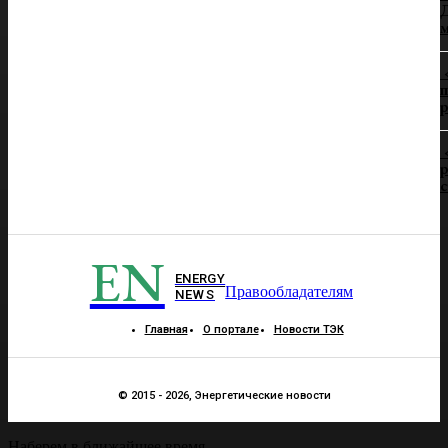
Д
п
р
р
EN
ENERGY
Правообладателям
NEWS
Главная
О портале
Новости ТЭК
© 2015 - 2026, Энергетические новости
Наберем в ближайшее время