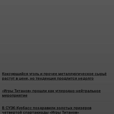
Более 14,5 тысячи
кузбассовцев в этом году
получат
благотворительный уголь
Energy-News.ru
-
08.08.2026
Коксующийся уголь и прочее металлургическое сырьё
растут в цене, но тенденция продлится недолго
«Игры Титанов» прошли как углеродно-нейтральное
мероприятие
В СУЭК-Кузбасс поздравили золотых призеров
четвертой спартакиады «Игры Титанов»