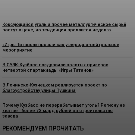
Коксующийся уголь и прочее металлургическое сырьё
растут в цене, но тенденция продлится недолго
«Игры Титанов» прошли как углеродно-нейтральное
мероприятие
В СУЭК-Кузбасс поздравили золотых призеров
четвертой спартакиады «Игры Титанов»
В Ленинске-Кузнецком реализуется проект по
благоустройству улицы Пушкина
Почему Кузбасс не перерабатывает уголь? Региону не
хватает более 73 млрд рублей на строительство
завода
РЕКОМЕНДУЕМ ПРОЧИТАТЬ