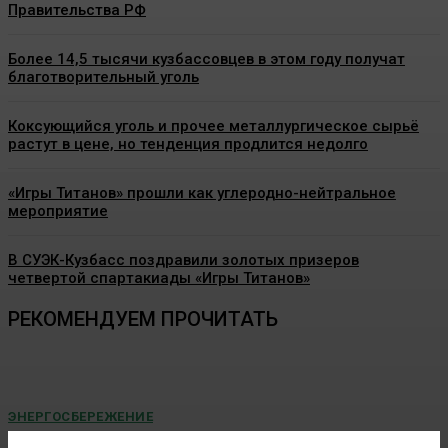
Правительства РФ
Более 14,5 тысячи кузбассовцев в этом году получат
благотворительный уголь
Коксующийся уголь и прочее металлургическое сырьё
растут в цене, но тенденция продлится недолго
«Игры Титанов» прошли как углеродно-нейтральное
мероприятие
В СУЭК-Кузбасс поздравили золотых призеров
четвертой спартакиады «Игры Титанов»
РЕКОМЕНДУЕМ ПРОЧИТАТЬ
ЭНЕРГОСБЕРЕЖЕНИЕ
Минэкономразвития представило прогноз по