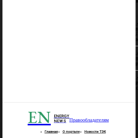
в
Д
п
р
р
EN
ENERGY
Правообладателям
NEWS
Главная
О портале
Новости ТЭК