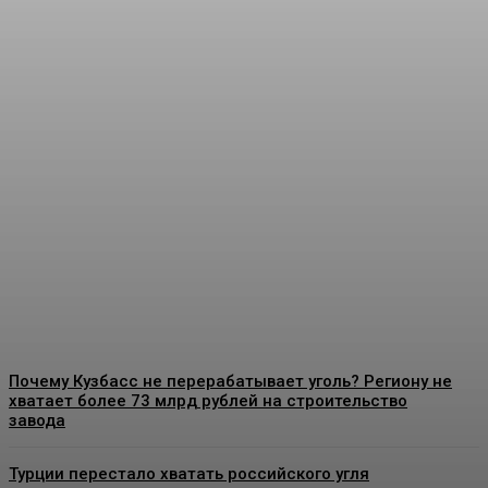
В Ленинске-Кузнецком
реализуется проект по
благоустройству улицы
Пушкина
Energy-News.ru
-
06.08.2026
Почему Кузбасс не перерабатывает уголь? Региону не
хватает более 73 млрд рублей на строительство
завода
Турции перестало хватать российского угля