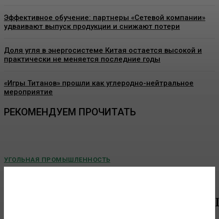
Эффективное обучение: партнеры «Сетевой компании»
удваивают выпуск продукции и снижают потери
Доля угля в энергосистеме Китая остается высокой и
практически не меняется последние годы
«Игры Титанов» прошли как углеродно-нейтральное
мероприятие
РЕКОМЕНДУЕМ ПРОЧИТАТЬ
УГОЛЬНАЯ ПРОМЫШЛЕННОСТЬ
В Ленинске-Кузнецком реализуется проект по
благоустройству улицы Пушкина
В Кузбассе продолжается реализация проектов-
победителей всероссийского конкурса по...