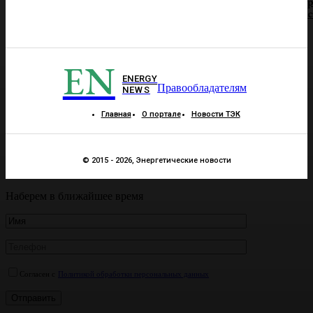
р
EN
ENERGY
Правообладателям
NEWS
Главная
О портале
Новости ТЭК
© 2015 - 2026, Энергетические новости
Наберем в ближайшее время
Согласен с
Политикой обработки персональных данных