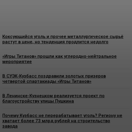
благотворительный уголь
Energy-News.ru
-
08.08.2026
Коксующийся уголь и прочее металлургическое сырьё
растут в цене, но тенденция продлится недолго
«Игры Титанов» прошли как углеродно-нейтральное
мероприятие
В СУЭК-Кузбасс поздравили золотых призеров
четвертой спартакиады «Игры Титанов»
В Ленинске-Кузнецком реализуется проект по
благоустройству улицы Пушкина
Почему Кузбасс не перерабатывает уголь? Региону не
хватает более 73 млрд рублей на строительство
завода