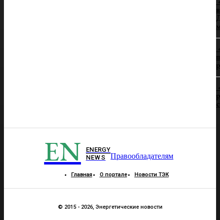
в
Д
п
р
р
EN
ENERGY
Правообладателям
NEWS
Главная
О портале
Новости ТЭК
© 2015 - 2026, Энергетические новости