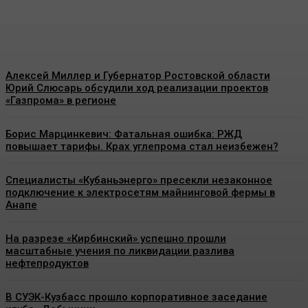
Energy-News.ru
-
09.08.2026
Алексей Миллер и Губернатор Ростовской области
Юрий Слюсарь обсудили ход реализации проектов
«Газпрома» в регионе
Борис Марцинкевич: Фатальная ошибка: РЖД
повышает тарифы. Крах углепрома стал неизбежен?
Специалисты «Кубаньэнерго» пресекли незаконное
подключение к электросетям майнинговой фермы в
Анапе
На разрезе «Кирбинский» успешно прошли
масштабные учения по ликвидации разлива
нефтепродуктов
В СУЭК-Кузбасс прошло корпоративное заседание