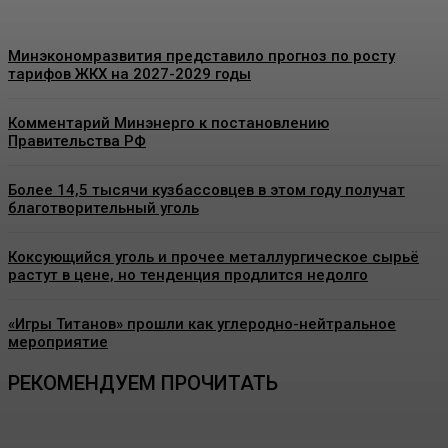
Минэкономразвития представило прогноз по росту
тарифов ЖКХ на 2027-2029 годы
Комментарий Минэнерго к постановлению
Правительства РФ
Более 14,5 тысячи кузбассовцев в этом году получат
благотворительный уголь
Коксующийся уголь и прочее металлургическое сырьё
растут в цене, но тенденция продлится недолго
«Игры Титанов» прошли как углеродно-нейтральное
мероприятие
РЕКОМЕНДУЕМ ПРОЧИТАТЬ