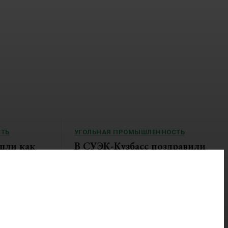
ТЬ
УГОЛЬНАЯ ПРОМЫШЛЕННОСТЬ
шли как
В СУЭК-Кузбасс поздравили
ое
золотых призеров четвертой
спартакиады «Игры Титанов»
акиады «Игры
В оздоровительном комплексе «Горняк»
состоялось чествование работников...