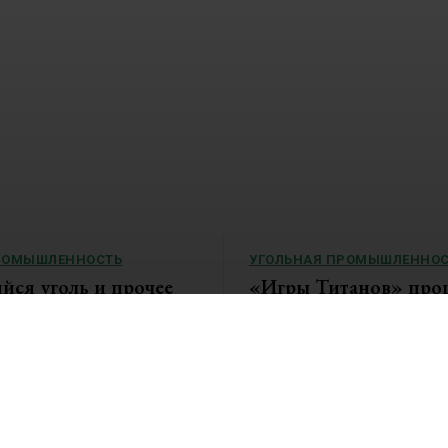
РОМЫШЛЕННОСТЬ
УГОЛЬНАЯ ПРОМЫШЛЕННОС
ся уголь и прочее
«Игры Титанов» про
ическое сырьё растут
углеродно-нейтральн
о тенденция продлится
мероприятие
По итогам объединенной Спарт
Титанов», состоявшейся...
да цены на коксующийся...