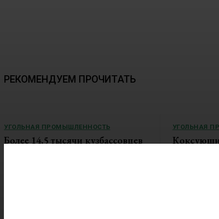
РЕКОМЕНДУЕМ ПРОЧИТАТЬ
УГОЛЬНАЯ ПРОМЫШЛЕННОСТЬ
УГОЛЬНАЯ П
Более 14,5 тысячи кузбассовцев
Коксующий
в этом году получат
металлург
благотворительный уголь
в цене, н
недолго
В Кузбассе продолжается традиционная
областная акция по...
В июле 2026 го