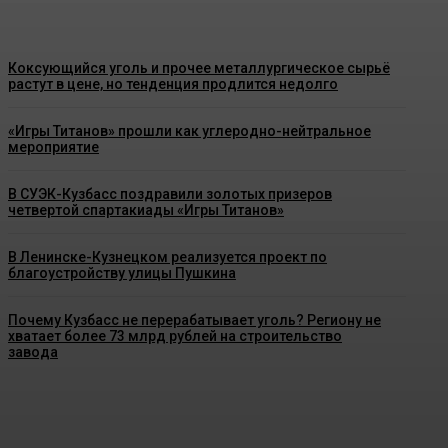
Коксующийся уголь и прочее металлургическое сырьё
растут в цене, но тенденция продлится недолго
«Игры Титанов» прошли как углеродно-нейтральное
мероприятие
В СУЭК-Кузбасс поздравили золотых призеров
четвертой спартакиады «Игры Титанов»
В Ленинске-Кузнецком реализуется проект по
благоустройству улицы Пушкина
Почему Кузбасс не перерабатывает уголь? Региону не
хватает более 73 млрд рублей на строительство
завода