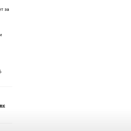
ет за
и
6
ие