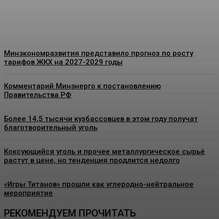
Energy-News.ru
-
08.08.2026
Минэкономразвития представило прогноз по росту
тарифов ЖКХ на 2027-2029 годы
Комментарий Минэнерго к постановлению
Правительства РФ
Более 14,5 тысячи кузбассовцев в этом году получат
благотворительный уголь
Коксующийся уголь и прочее металлургическое сырьё
растут в цене, но тенденция продлится недолго
«Игры Титанов» прошли как углеродно-нейтральное
мероприятие
РЕКОМЕНДУЕМ ПРОЧИТАТЬ