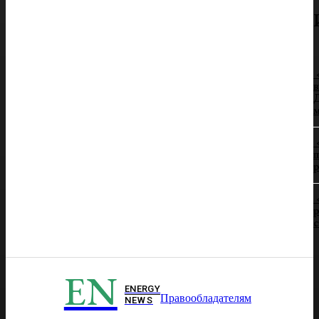
в
Д
п
р
р
EN
ENERGY
Правообладателям
NEWS