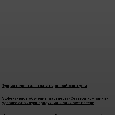
Почему Кузбасс не
перерабатывает уголь?
Региону не хватает более
73 млрд рублей на
строительство завода
Energy-News.ru
-
06.08.2026
Турции перестало хватать российского угля
Эффективное обучение: партнеры «Сетевой компании»
удваивают выпуск продукции и снижают потери