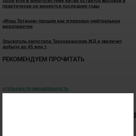
Доля угля в энергосистеме Китая остается высокой и
практически не меняется последние годы
«Игры Титанов» прошли как углеродно-нейтральное
мероприятие
Эльгауголь запустила Тихоокеанскую ЖД и увеличит
добычу до 45 млн т
РЕКОМЕНДУЕМ ПРОЧИТАТЬ
УГОЛЬНАЯ ПРОМЫШЛЕННОСТЬ
Почему Кузбасс не перерабатывает уголь?
Региону не хватает более 73 млрд рублей на
строительство завода
Область хочет производить из топлива удобрения Деньги
чиновники...