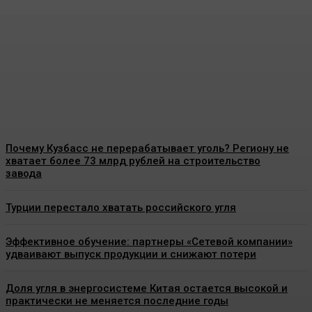
реализуется проект по
благоустройству улицы
Пушкина
Energy-News.ru
-
06.08.2026
Почему Кузбасс не перерабатывает уголь? Региону не
хватает более 73 млрд рублей на строительство
завода
Турции перестало хватать российского угля
Эффективное обучение: партнеры «Сетевой компании»
удваивают выпуск продукции и снижают потери
Доля угля в энергосистеме Китая остается высокой и
практически не меняется последние годы