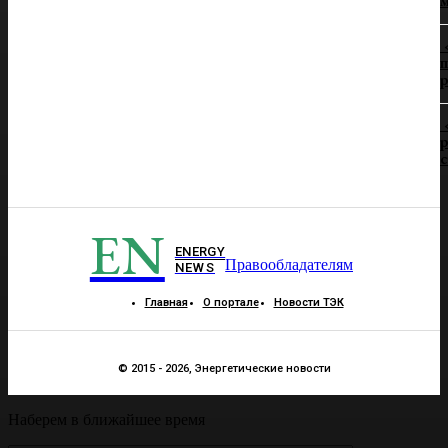
п
р
р
EN
ENERGY
Правообладателям
NEWS
Главная
О портале
Новости ТЭК
© 2015 - 2026, Энергетические новости
Наберем в ближайшее время