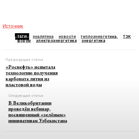
Источник
аналитика
новости
теплоэнергетика.
ТЭК
ТЕГИ
форум
электроэнергетика
энергетика
Предыдущая статья
«Роснефть» испытала
технологию получения
карбоната лития из
пластовой воды
Следующая статья
В Великобритании
проведён вебинар,
посвященный «зелёным»
инициативам Узбекистана