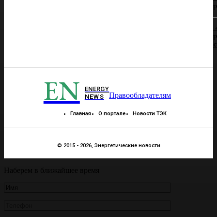
р
р
EN
ENERGY
Правообладателям
NEWS
Главная
О портале
Новости ТЭК
© 2015 - 2026, Энергетические новости
Наберем в ближайшее время