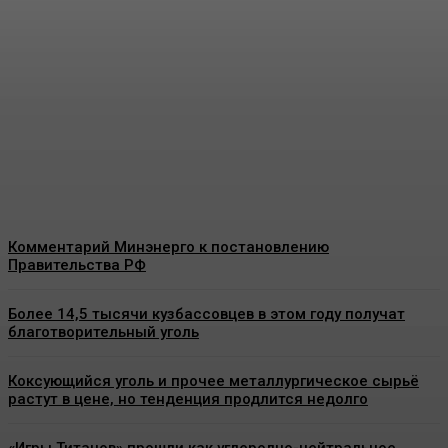
Минэкономразвития
представило прогноз по
росту тарифов ЖКХ на
2027-2029 годы
Energy-News.ru
-
08.08.2026
Комментарий Минэнерго к постановлению
Правительства РФ
Более 14,5 тысячи кузбассовцев в этом году получат
благотворительный уголь
Коксующийся уголь и прочее металлургическое сырьё
растут в цене, но тенденция продлится недолго