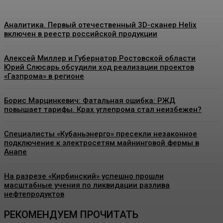
Аналитика. Первый отечественный 3D-сканер Helix
включен в реестр российской продукции
Алексей Миллер и Губернатор Ростовской области
Юрий Слюсарь обсудили ход реализации проектов
«Газпрома» в регионе
Борис Марцинкевич: Фатальная ошибка: РЖД
повышает тарифы. Крах углепрома стал неизбежен?
Специалисты «Кубаньэнерго» пресекли незаконное
подключение к электросетям майнинговой фермы в
Анапе
На разрезе «Кирбинский» успешно прошли
масштабные учения по ликвидации разлива
нефтепродуктов
РЕКОМЕНДУЕМ ПРОЧИТАТЬ