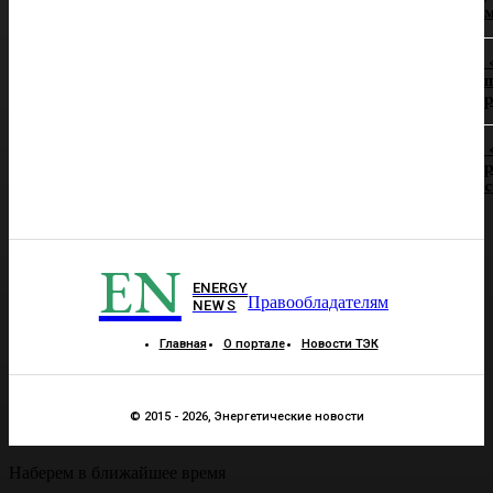
п
р
р
EN
ENERGY
Правообладателям
NEWS
Главная
О портале
Новости ТЭК
© 2015 - 2026, Энергетические новости
Наберем в ближайшее время