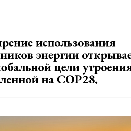
рение использования
ников энергии открыва
лобальной цели утроени
вленной на COP28.