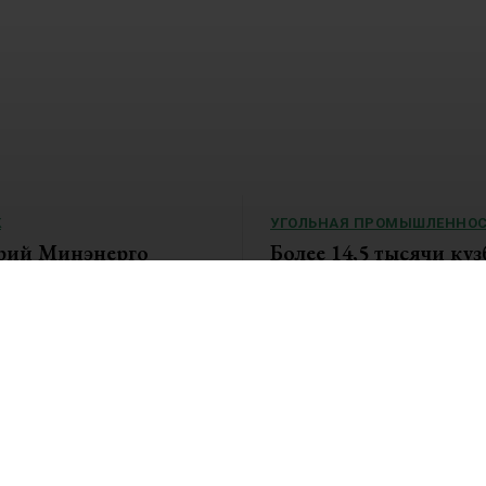
К
УГОЛЬНАЯ ПРОМЫШЛЕННОС
рий Минэнерго
Более 14,5 тысячи куз
влению
в этом году получат
ства РФ
благотворительный у
 Российской Федерации
В Кузбассе продолжается трад
новление, которым до 1 июля
областная акция по...
анавливаются временные
пуска в обращение...