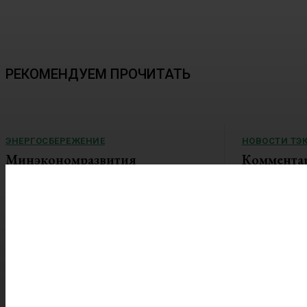
РЕКОМЕНДУЕМ ПРОЧИТАТЬ
ЭНЕРГОСБЕРЕЖЕНИЕ
НОВОСТИ ТЭ
Минэкономразвития
Коммента
представило прогноз по росту
к постано
тарифов ЖКХ на 2027-2029
Правитель
годы
Правительство
приняло поста
Правительство России планирует дальнейшее
2027 года уст
повышение тарифов ЖКХ. Согласно
особенности вы
обновленному макропрогнозу Минэкономразвития
на ближайшие три года, совокупный платеж
граждан за коммунальные услуги...