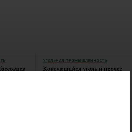
ТЬ
УГОЛЬНАЯ ПРОМЫШЛЕННОСТЬ
бассовцев
Коксующийся уголь и прочее
металлургическое сырьё растут
голь
в цене, но тенденция продлится
недолго
иционная
В июле 2026 года цены на коксующийся...