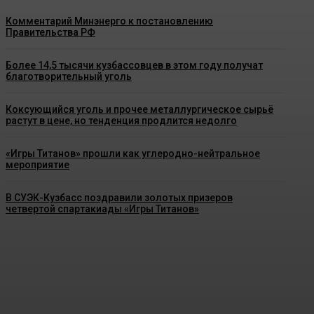
Комментарий Минэнерго к постановлению
Правительства РФ
Более 14,5 тысячи кузбассовцев в этом году получат
благотворительный уголь
Коксующийся уголь и прочее металлургическое сырьё
растут в цене, но тенденция продлится недолго
«Игры Титанов» прошли как углеродно-нейтральное
мероприятие
В СУЭК-Кузбасс поздравили золотых призеров
четвертой спартакиады «Игры Титанов»