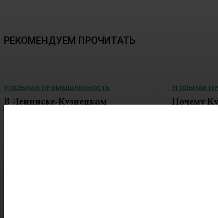
РЕКОМЕНДУЕМ ПРОЧИТАТЬ
УГОЛЬНАЯ ПРОМЫШЛЕННОСТЬ
УГОЛЬНАЯ П
В Ленинске-Кузнецком
Почему Ку
реализуется проект по
перерабат
благоустройству улицы
не хватает
Пушкина
на строите
В Кузбассе продолжается реализация
Область хочет
проектов-победителей всероссийского
удобрения День
конкурса по...