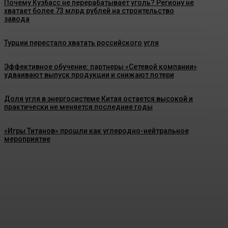
Почему Кузбасс не перерабатывает уголь? Региону не
хватает более 73 млрд рублей на строительство
завода
Турции перестало хватать российского угля
Эффективное обучение: партнеры «Сетевой компании»
удваивают выпуск продукции и снижают потери
Доля угля в энергосистеме Китая остается высокой и
практически не меняется последние годы
«Игры Титанов» прошли как углеродно-нейтральное
мероприятие