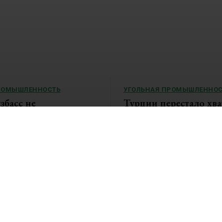
РОМЫШЛЕННОСТЬ
УГОЛЬНАЯ ПРОМЫШЛЕННОС
збасс не
Турции перестало хва
ывает уголь? Региону
российского угля
 более 73 млрд рублей
«Ъ»: Российский уголь в Турции
льство завода
за...
 производить из топлива
ги чиновники...