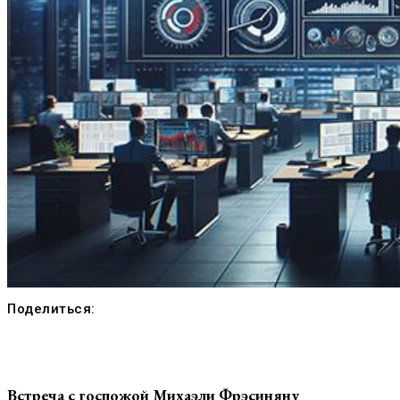
Поделиться:
Встреча с госпожой Михаэли Фрэсиняну