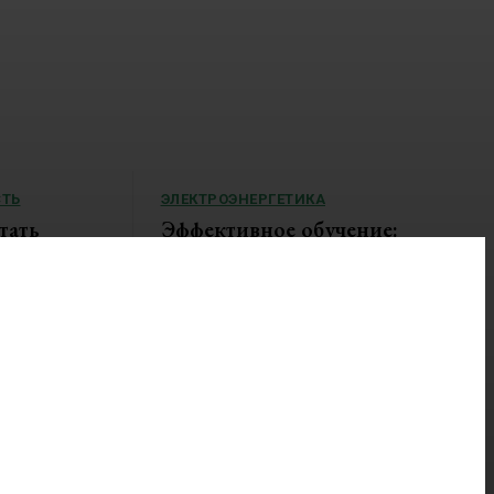
ТЬ
ЭЛЕКТРОЭНЕРГЕТИКА
тать
Эффективное обучение:
партнеры «Сетевой компании»
удваивают выпуск продукции и
 подорожал из-
снижают потери
Программы по бережливому производству АО
«Сетевая компания» меняют работу компаний и
органов власти. По итогам обучения ООО
«Башнефть-Добыча»,...