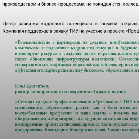
производством и бизнес-процессами, не покидая стен коллед
Центр развития кадрового потенциала в Тюмени открылся
Компания поддержала заявку ТИУ на участие в проекте «Про
«Взаимодействие с партнерами из среднего профессионал
комплексно к подготовке кадров под текущие и будущие
инвестирует ресурсы в создание новых образовательных пр
также обновление инфраструктуры колледжей. Совмест
университета мы открываем образовательный кластер по не
эффективного партнерства между бизнесом, образованием и 
Илья Дементьев,
ректор корпоративного университета «Газпром нефти»
«Сегодня среднее профессиональное образование в ТИУ пол
специальному образованию растет, как и балл аттестат
востребованные профессии, и наша задача – помочь им 
оборудованием лаборатории, где будущие специалисты будут
имитирующие производственный процесс, так и реальное по
предприятиях. Благодарим Минпросвещения России и индустр