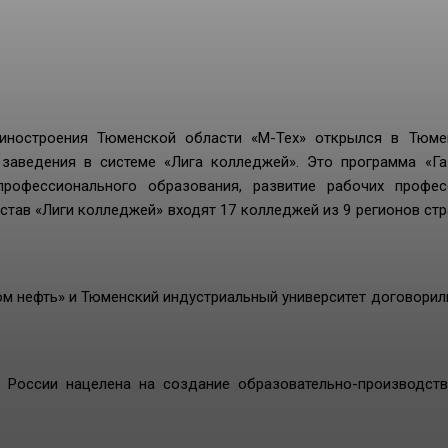
шиностроения Тюменской области «М-Тех» открылся в Тюме
 заведения в системе «Лига колледжей». Это программа «Г
профессионального образования, развитие рабочих профес
став «Лиги колледжей» входят 17 колледжей из 9 регионов стр
ом нефть» и Тюменский индустриальный университет договорил
 России нацелена на создание образовательно-производст