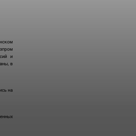
нском
азпром
сий и
аны, в
ись на
венных