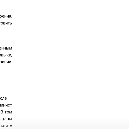
оения.
товить
менным
авыки,
пании.
исле —
шинист
 В том
нащены
ться с