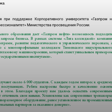
жа.
 при поддержке Корпоративного университета «Газпром н
фессионалитет» Министерства просвещения России.
ьного образования дает «Газпром нефти» возможность подходит
 запросы бизнеса. В рамках системы «Лига колледжей» компани
ограмм, развитие педагогического и управленческого персонала, 
но с многопрофильным колледжем Тюменского индустриальног
фтегазовому машиностроению, который станет уникальным примеро
государственными институтами».
учают около 6 000 студентов. С каждым годом интерес к среднем
а поступающих. Ребята настроены быстро и качественно освоит
в этом. Благодаря проекту нам удалось оснастить современны
 оттачивать свои навыки. Установлены как современные тренажеры
лноразмерное оборудование, ранее установленное на промышленны
иальных партнеров за оказанное доверие».