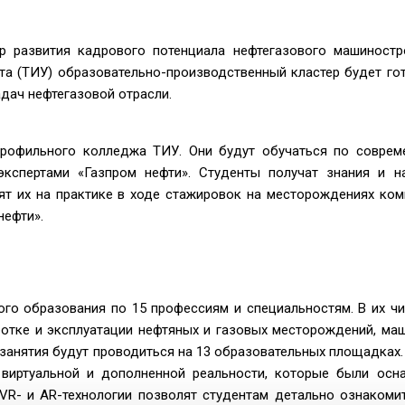
 развития кадрового потенциала нефтегазового машиностр
та (ТИУ) образовательно-производственный кластер будет го
дач нефтегазовой отрасли.
профильного колледжа ТИУ. Они будут обучаться по совре
кспертами «Газпром нефти». Студенты получат знания и н
ят их на практике в ходе стажировок на месторождениях ком
нефти».
го образования по 15 профессиям и специальностям. В их ч
аботке и эксплуатации нефтяных и газовых месторождений, ма
 занятия будут проводиться на 13 образовательных площадках.
 виртуальной и дополненной реальности, которые были ос
VR- и AR-технологии позволят студентам детально ознакоми