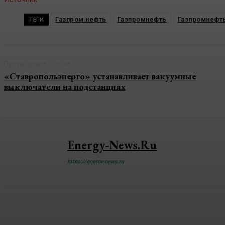
Газпром нефть
Газпромнефть
Газпромнефть
ТЕГИ
Предыдущая статья
«Ставропольэнерго» устанавливает вакуумные
выключатели на подстанциях
Energy-News.ru
https://energy-news.ru