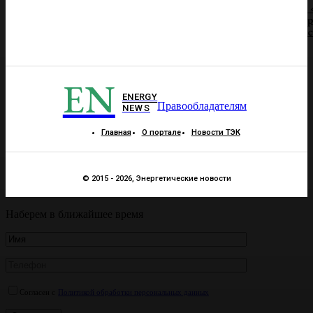
р
EN
ENERGY
Правообладателям
NEWS
Главная
О портале
Новости ТЭК
© 2015 - 2026, Энергетические новости
Наберем в ближайшее время
Согласен с
Политикой обработки персональных данных