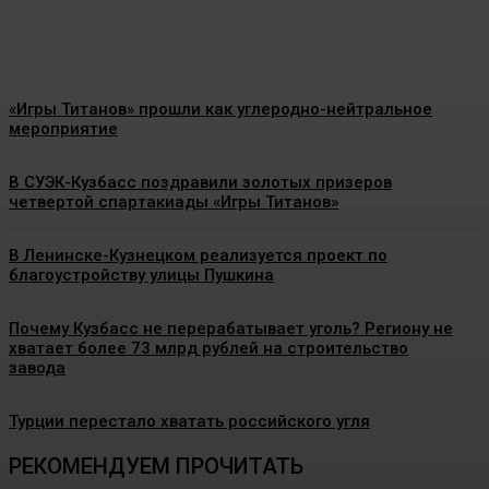
Energy-News.ru
-
07.08.2026
«Игры Титанов» прошли как углеродно-нейтральное
мероприятие
В СУЭК-Кузбасс поздравили золотых призеров
четвертой спартакиады «Игры Титанов»
В Ленинске-Кузнецком реализуется проект по
благоустройству улицы Пушкина
Почему Кузбасс не перерабатывает уголь? Региону не
хватает более 73 млрд рублей на строительство
завода
Турции перестало хватать российского угля
РЕКОМЕНДУЕМ ПРОЧИТАТЬ