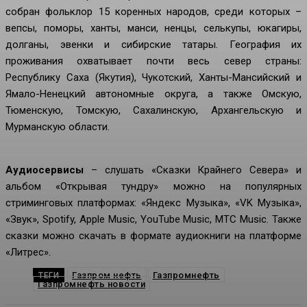
собран фольклор 15 коренных народов, среди которых –
вепсы, поморы, ханты, манси, ненцы, селькупы, юкагиры,
долганы, эвенки и сибирские татары. География их
проживания охватывает почти весь север страны:
Республику Саха (Якутия), Чукотский, Ханты-Мансийский и
Ямало-Ненецкий автономные округа, а также Омскую,
Тюменскую, Томскую, Сахалинскую, Архангельскую и
Мурманскую области.
Аудиосервисы
– слушать «Сказки Крайнего Севера» и
альбом «Открывая тундру» можно на популярных
стриминговых платформах: «Яндекс Музыка», «VK Музыка»,
«Звук», Spotify, Apple Music, YouTube Music, МТС Music. Также
сказки можно скачать в формате аудиокниги на платформе
«Литрес».
Газпром нефть
Газпромнефть
ТЕГИ
Газпромнефть новости