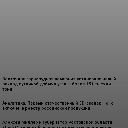
Учёные предлагают
добывать метан из
угольных бассейнов с
помощью подземной
газификации угля
Energy-News.ru
-
10.08.2026
Восточная горнорудная компания установила новый
рекорд суточной добычи угля — более 151 тысячи
тонн
Аналитика. Первый отечественный 3D-сканер Helix
включен в реестр российской продукции
Алексей Миллер и Губернатор Ростовской области
Юрий Слюсарь обсудили ход реализации проектов