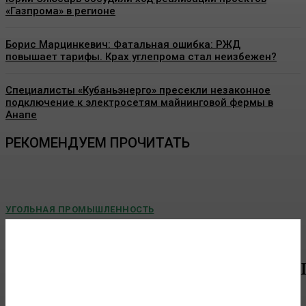
«Газпрома» в регионе
Борис Марцинкевич: Фатальная ошибка: РЖД
повышает тарифы. Крах углепрома стал неизбежен?
Специалисты «Кубаньэнерго» пресекли незаконное
подключение к электросетям майнинговой фермы в
Анапе
РЕКОМЕНДУЕМ ПРОЧИТАТЬ
УГОЛЬНАЯ ПРОМЫШЛЕННОСТЬ
Учёные предлагают добывать метан из
угольных бассейнов с помощью подземной
газификации угля
Учёные предлагают добывать метан из угольных бассейнов...