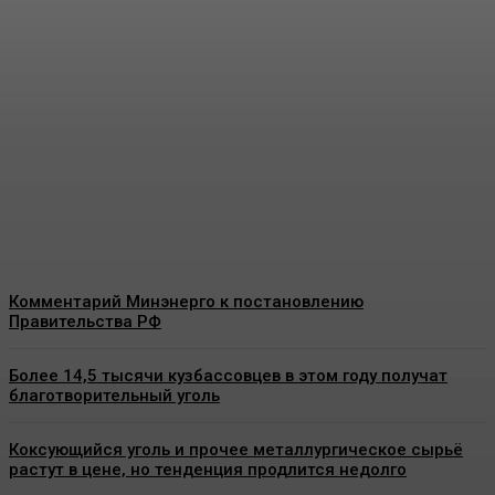
Минэкономразвития
представило прогноз по
росту тарифов ЖКХ на
2027-2029 годы
Energy-News.ru
-
08.08.2026
Комментарий Минэнерго к постановлению
Правительства РФ
Более 14,5 тысячи кузбассовцев в этом году получат
благотворительный уголь
Коксующийся уголь и прочее металлургическое сырьё
растут в цене, но тенденция продлится недолго