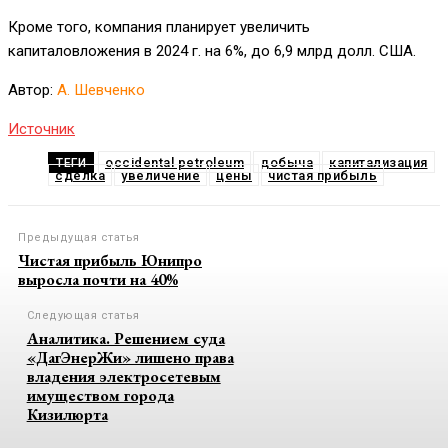
Кроме того, компания планирует увеличить
капиталовложения в 2024 г. на 6%, до 6,9 млрд долл. США.
Автор:
А. Шевченко
Источник
occidental petroleum
добыча
капитализация
ТЕГИ
сделка
увеличение
цены
чистая прибыль
Предыдущая статья
Чистая прибыль Юнипро
выросла почти на 40%
Следующая статья
Аналитика. Решением суда
«ДагЭнерЖи» лишено права
владения электросетевым
имуществом города
Кизилюрта