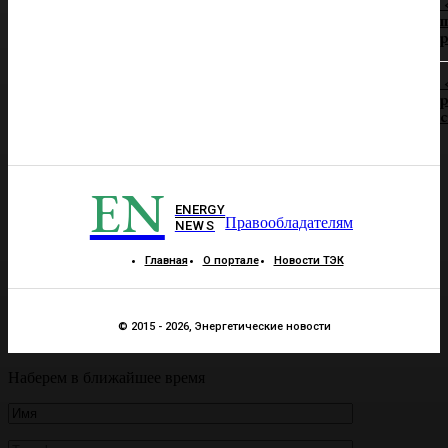
п
р
р
EN
ENERGY
Правообладателям
NEWS
Главная
О портале
Новости ТЭК
© 2015 - 2026, Энергетические новости
Наберем в ближайшее время