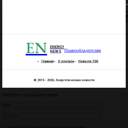
р
EN
ENERGY
Правообладателям
NEWS
Главная
О портале
Новости ТЭК
© 2015 - 2026, Энергетические новости
Наберем в ближайшее время
Согласен с
Политикой обработки персональных данных