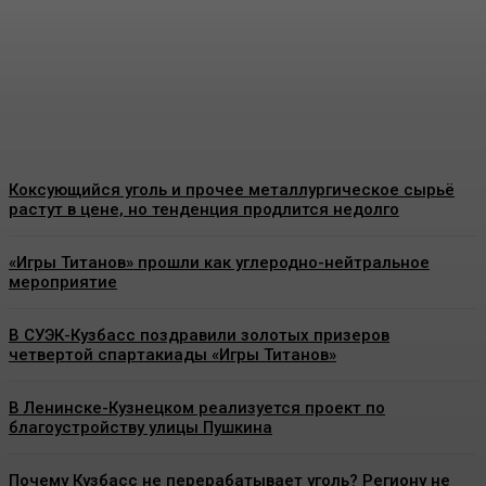
получат
благотворительный уголь
Energy-News.ru
-
08.08.2026
Коксующийся уголь и прочее металлургическое сырьё
растут в цене, но тенденция продлится недолго
«Игры Титанов» прошли как углеродно-нейтральное
мероприятие
В СУЭК-Кузбасс поздравили золотых призеров
четвертой спартакиады «Игры Титанов»
В Ленинске-Кузнецком реализуется проект по
благоустройству улицы Пушкина
Почему Кузбасс не перерабатывает уголь? Региону не