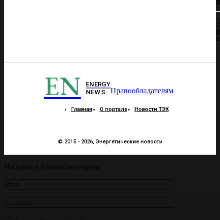
р
EN
ENERGY
Правообладателям
NEWS
Главная
О портале
Новости ТЭК
© 2015 - 2026, Энергетические новости
Наберем в ближайшее время