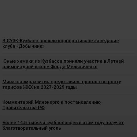
нефтепродуктов
Energy-News.ru
-
09.08.2026
В СУЭК-Кузбасс прошло корпоративное заседание
клуба «Добычник»
Юные химики из Кузбасса приняли участие в Летней
олимпиадной школе Фонда Мельниченко
Минэкономразвития представило прогноз по росту
тарифов ЖКХ на 2027-2029 годы
Комментарий Минэнерго к постановлению
Правительства РФ
Более 14,5 тысячи кузбассовцев в этом году получат
благотворительный уголь