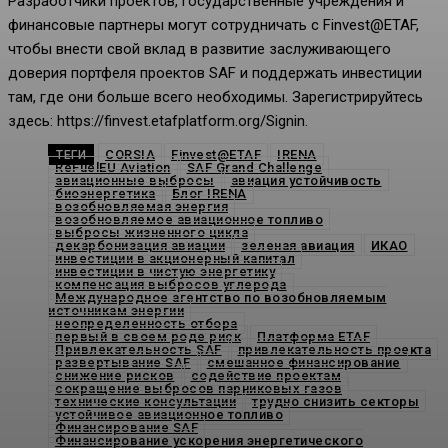
Разработчики проектов, государственные учреждения и
финансовые партнеры могут сотрудничать с Finvest@ETAF,
чтобы внести свой вклад в развитие заслуживающего
доверия портфеля проектов SAF и поддержать инвестиции
там, где они больше всего необходимы. Зарегистрируйтесь
здесь: https://finvest.etafplatform.org/Signin.
CORSIA
Finvest@ETAF
IRENA
ТЕГИ
ReFuelEU Aviation
SAF Grand Challenge
авиационные выбросы
авиация устойчивость
биоэнергетика
Блог IRENA
возобновляемая энергия
возобновляемое авиационное топливо
выбросы жизненного цикла
декарбонизация авиации
зеленая авиация
ИКАО
инвестиции в акционерный капитал
инвестиции в чистую энергетику
компенсация выбросов углерода
Международное агентство по возобновляемым
источникам энергии
неопределенность отбора
первый в своем роде риск
Платформа ETAF
Привлекательность SAF
привлекательность проекта
развертывание SAF
смешанное финансирование
снижение рисков
содействие проектам
сокращение выбросов парниковых газов
технические консультации
трудно снизить секторы
устойчивое авиационное топливо
Финансирование SAF
Финансирование ускорения энергетического