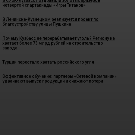
В СУЭК-Кузбасс поздравили золотых призеров
четвертой спартакиады «Игры Титанов»
В Ленинске-Кузнецком реализуется проект по
благоустройству улицы Пушкина
Почему Кузбасс не перерабатывает уголь? Региону не
хватает более 73 млрд рублей на строительство
завода
Турции перестало хватать российского угля
Эффективное обучение: партнеры «Сетевой компании»
удваивают выпуск продукции и снижают потери