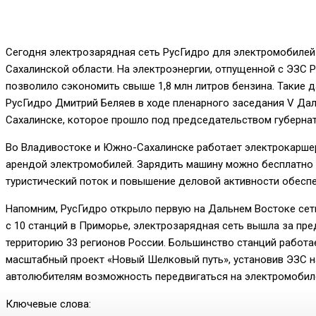
Сегодня электрозарядная сеть РусГидро для электромобилей 
Сахалинской области. На электроэнергии, отпущенной с ЭЗС Р
позволило сэкономить свыше 1,8 млн литров бензина. Такие 
РусГидро Дмитрий Беляев в ходе пленарного заседания V Дал
Сахалинске, которое прошло под председательством губерна
Во Владивостоке и Южно-Сахалинске работает электрокаршери
арендой электромобилей. Зарядить машину можно бесплатно 
туристический поток и повышение деловой активности обесп
Напомним, РусГидро открыло первую на Дальнем Востоке сеть
с 10 станций в Приморье, электрозарядная сеть вышла за пр
территорию 33 регионов России. Большинство станций работа
масштабный проект «Новый Шелковый путь», установив ЭЗС н
автолюбителям возможность передвигаться на электромобил
Ключевые слова: