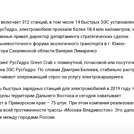
включает 312 станций, в том числе 14 быстрых ЭЗС установлен
усГидро, электромобили проехали более 18,4 млн километров, 
данные привел директор департамента стратегических сделок
ьневосточного форума экологичного транспорта в г. Южно-
тора Сахалинской области Валерия Лимаренко.
нг РусГидро Green Crab с поминутной, почасовой или посуточ
на ЭЗС РусГидро. По словам Дмитрия Беляева, стабильно раст
ечивают опережающий спрос на услугу электрокаршеринга.
 быстрых зарядных станций для электромобилей в 2019 году. 
еделы территории Дальнего Востока и сегодня охватывает
ет в Приморском крае – 75 штук. При этом компания реализова
а всей протяженности трассы «Москва-Владивосток». Это дал
е между городами России.