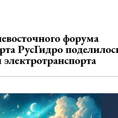
невосточного форума
рта РусГидро поделилос
 электротранспорта