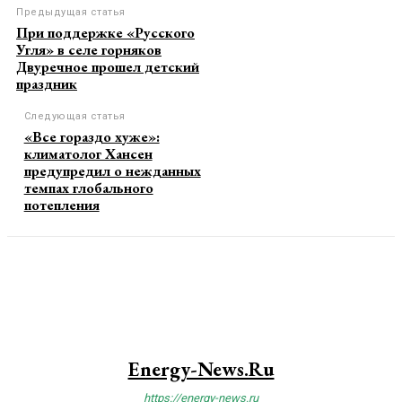
Предыдущая статья
При поддержке «Русского
Угля» в селе горняков
Двуречное прошел детский
праздник
Следующая статья
«Все гораздо хуже»:
климатолог Хансен
предупредил о нежданных
темпах глобального
потепления
Energy-News.ru
https://energy-news.ru