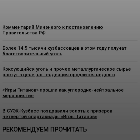
Energy-News.ru
-
08.08.2026
Комментарий Минэнерго к постановлению
Правительства РФ
Более 14,5 тысячи кузбассовцев в этом году получат
благотворительный уголь
Коксующийся уголь и прочее металлургическое сырьё
растут в цене, но тенденция продлится недолго
«Игры Титанов» прошли как углеродно-нейтральное
мероприятие
В СУЭК-Кузбасс поздравили золотых призеров
четвертой спартакиады «Игры Титанов»
РЕКОМЕНДУЕМ ПРОЧИТАТЬ