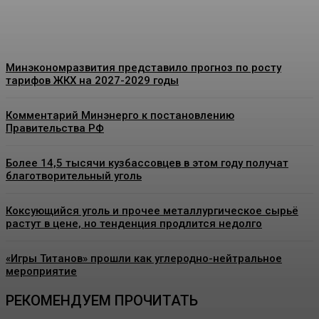
Energy-News.ru
-
08.08.2026
Минэкономразвития представило прогноз по росту
тарифов ЖКХ на 2027-2029 годы
Комментарий Минэнерго к постановлению
Правительства РФ
Более 14,5 тысячи кузбассовцев в этом году получат
благотворительный уголь
Коксующийся уголь и прочее металлургическое сырьё
растут в цене, но тенденция продлится недолго
«Игры Титанов» прошли как углеродно-нейтральное
мероприятие
РЕКОМЕНДУЕМ ПРОЧИТАТЬ