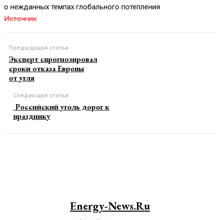
о нежданных темпах глобального потепления
Источник
Предыдущая статья
Эксперт спрогнозировал
сроки отказа Европы
от угля
Следующая статья
Российский уголь дорог к
празднику
Energy-News.ru