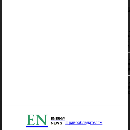
в
Д
п
р
р
EN
ENERGY
Правообладателям
NEWS