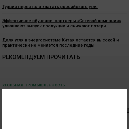
Турции перестало хватать российского угля
Эффективное обучение: партнеры «Сетевой компании»
удваивают выпуск продукции и снижают потери
Доля угля в энергосистеме Китая остается высокой и
практически не меняется последние годы
РЕКОМЕНДУЕМ ПРОЧИТАТЬ
УГОЛЬНАЯ ПРОМЫШЛЕННОСТЬ
В СУЭК-Кузбасс поздравили золотых призеров
четвертой спартакиады «Игры Титанов»
В оздоровительном комплексе «Горняк» состоялось чествование
работников...