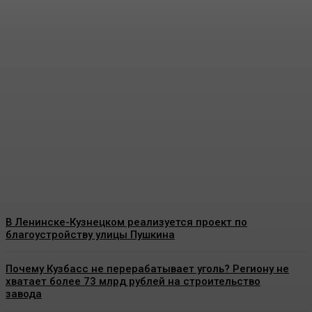
В СУЭК-Кузбасс
поздравили золотых
призеров четвертой
спартакиады «Игры
Титанов»
Energy-News.ru
-
06.08.2026
В Ленинске-Кузнецком реализуется проект по
благоустройству улицы Пушкина
Почему Кузбасс не перерабатывает уголь? Региону не
хватает более 73 млрд рублей на строительство
завода