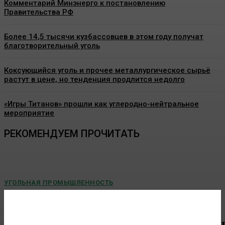
Комментарий Минэнерго к постановлению
Правительства РФ
Более 14,5 тысячи кузбассовцев в этом году получат
благотворительный уголь
Коксующийся уголь и прочее металлургическое сырьё
растут в цене, но тенденция продлится недолго
«Игры Титанов» прошли как углеродно-нейтральное
мероприятие
РЕКОМЕНДУЕМ ПРОЧИТАТЬ
УГОЛЬНАЯ ПРОМЫШЛЕННОСТЬ
Юные химики из Кузбасса приняли участие в
Летней олимпиадной школе Фонда
Мельниченко