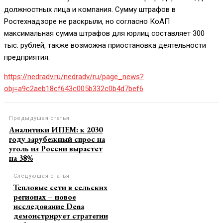
должностных лица и компания. Сумму штрафов в
Ростехнадзоре не раскрыли, но согласно КоАП
максимальная сумма штрафов для юрлиц составляет 300
тыс. рублей, также возможна приостановка деятельности
предприятия.
https://nedradv.ru/nedradv/ru/page_news?
obj=a9c2aeb18cf643c005b332c0b4d7bef6
Предыдущая статья
Аналитики ИПЕМ: к 2030
году зарубежный спрос на
уголь из России вырастет
на 38%
Следующая статья
Тепловые сети в сельских
регионах – новое
исследование Dena
демонстрирует стратегии