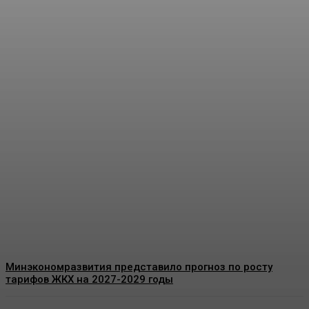
Юные химики из Кузбасса
приняли участие в Летней
олимпиадной школе
Фонда Мельниченко
Energy-News.ru
-
08.08.2026
Минэкономразвития представило прогноз по росту
тарифов ЖКХ на 2027-2029 годы