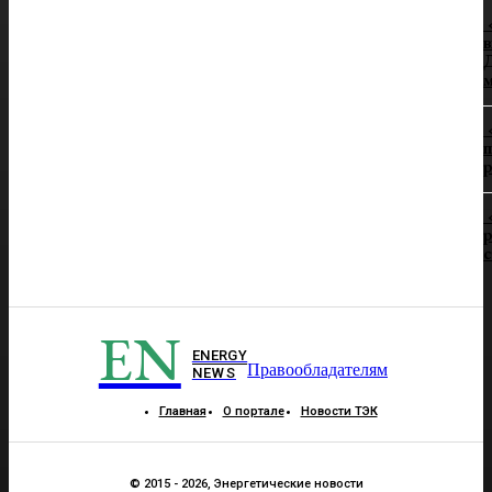
в
Д
п
р
р
EN
ENERGY
Правообладателям
NEWS
Главная
О портале
Новости ТЭК
© 2015 - 2026, Энергетические новости