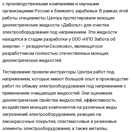
с производственными компаниями и научными
организациями России и ближнего зарубежья. В рамках этой
работы специалисты Центра протестировали моющие
диэлектрические жидкости «
ДиВольт
» для очистки
электрооборудования под напряжением. Эти жидкости
находятся в стадии разработки
у
ООО «НПО Забота об
энергии» — резидент
а
«
Сколково
», являющ
егося
разработчиком полностью отечественных моющих
диэлектрических жидкостей.
Тестирование провели инструкторы Центра работ под
напряжением, которые имеют большой опыт в производстве
работ по обмыву электрооборудования под напряжением с
применением очищающих жидкостей. Они оценивали
д
иэлектрические свойства жидкостей
, э
ффективность
воздействия моющих компонентов на различные виды
загрязнений электрооборудования
, реакцию
на
лакокрасочные покрытия, пластмассовые и резиновые
элементы электрооборудования, а также металлы
,