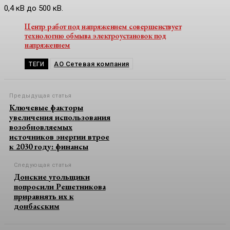
0,4
кВ
до 500
кВ.
Центр работ под напряжением совершенствует
технологию обмыва электроустановок под
напряжением
АО Сетевая компания
ТЕГИ
Предыдущая статья
Ключевые факторы
увеличения использования
возобновляемых
источников энергии втрое
к 2030 году: финансы
Следующая статья
Донские угольщики
попросили Решетникова
приравнять их к
донбасским