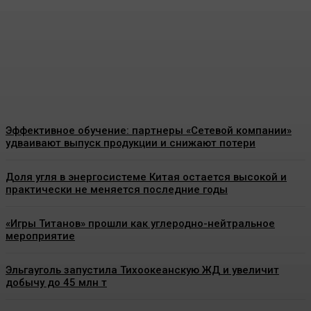
Турции перестало хватать
российского угля
Energy-News.ru
-
05.08.2026
Эффективное обучение: партнеры «Сетевой компании»
удваивают выпуск продукции и снижают потери
Доля угля в энергосистеме Китая остается высокой и
практически не меняется последние годы
«Игры Титанов» прошли как углеродно-нейтральное
мероприятие
Эльгауголь запустила Тихоокеанскую ЖД и увеличит
добычу до 45 млн т