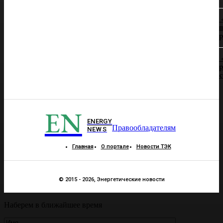
п
р
р
EN
ENERGY
Правообладателям
NEWS
Главная
О портале
Новости ТЭК
© 2015 - 2026, Энергетические новости
Наберем в ближайшее время